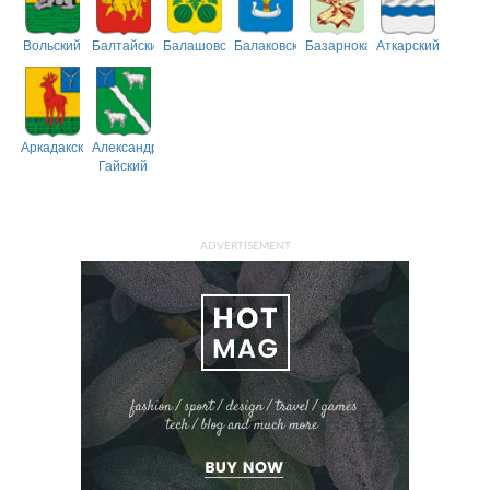
Вольский
Балтайский
Балашовский
Балаковский
Базарнокарабулакский
Аткарский
Аркадакский
Александрово-
Гайский
ADVERTISEMENT