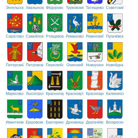
Энгельсский
Хвалынский
Фёдоровский
Турковский
Татищевский
Советский
Саратовский
Самойловский
Ртищевский
Романовский
Ровенский
Пугачёвский
Питерский
Петровский
Перелюбский
Озинский
Новоузенский
Новобурасский
Марксовский
Лысогорский
Краснопартизанский
Краснокутский
Красноармейский
Калининский
Ивантеевский
Ершовский
Екатериновский
Духовницкий
Дергачёвский
Воскресенский