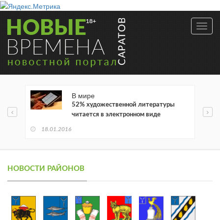
Toggl
navig
В мире
52% художественной литературы
читается в электронном виде
18.01.2016
НОВОСТИ РАЙОНОВ