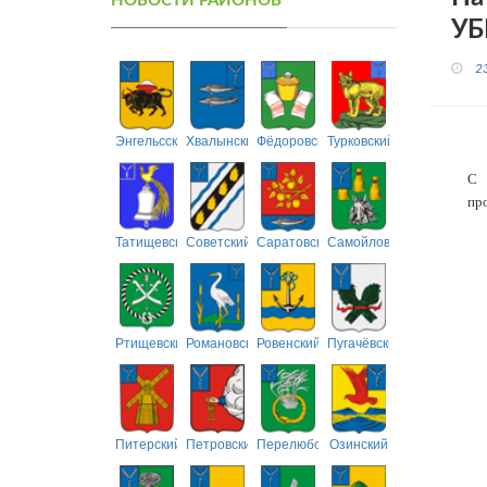
НОВОСТИ РАЙОНОВ
УБ
2
Энгельсский
Хвалынский
Фёдоровский
Турковский
С 
пр
Татищевский
Советский
Саратовский
Самойловский
Ртищевский
Романовский
Ровенский
Пугачёвский
Питерский
Петровский
Перелюбский
Озинский