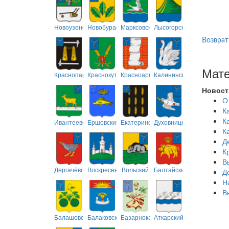
Новоузенский
Новобурасский
Марксовский
Лысогорский
Возврат
Мате
Краснопартизанский
Краснокутский
Красноармейский
Калининский
Новост
О
К
К
Ивантеевский
Ершовский
Екатериновский
Духовницкий
К
Д
К
В
Дергачёвский
Воскресенский
Вольский
Балтайский
Д
Н
В
Балашовский
Балаковский
Базарнокарабулакский
Аткарский