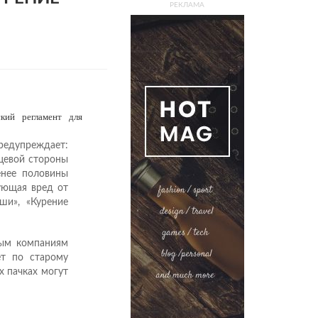
РЕКЛАМА
кий регламент для
едупреждает:
цевой стороны
енее половины
ующая вред от
ши», «Курение
ным компаниям
ет по старому
х пачках могут