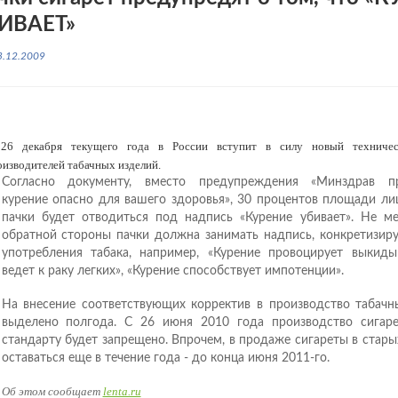
ИВАЕТ»
3.12.2009
26 декабря текущего года в России вступит в силу новый техничес
оизводителей табачных изделий.
Согласно документу, вместо предупреждения «Минздрав пр
курение опасно для вашего здоровья», 30 процентов площади ли
пачки будет отводиться под надпись «Курение убивает». Не м
обратной стороны пачки должна занимать надпись, конкретизир
употребления табака, например, «Курение провоцирует выкиды
ведет к раку легких», «Курение способствует импотенции».
На внесение соответствующих корректив в производство табач
выделено полгода. С 26 июня 2010 года производство сигар
стандарту будет запрещено. Впрочем, в продаже сигареты в стары
оставаться еще в течение года - до конца июня 2011-го.
Об этом сообщает
lenta.ru