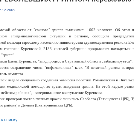
2.12.2009
вской области от "свиного" гриппа вылечились 1002 человека. Об этом 
нном эпидемиологической ситуации в регионе, сообщила председател
кой помощи взрослому населению министерства здравоохранения региона Еле
м госпожи Куренковой, 2133 жителей губернии продолжают находиться в
 "грипп".
тила Елена Куренкова, "эпидпроцесс в Саратовской области стабилизируется".
ется сокращение числа "инфекционных" коек. "В штатный режим возвраще
тель комитета.
лой неделе специально созданная комиссия посетила Романовский и Энгельс
ции медицинской помощи во время эпидемии гриппа. На этой неделе реви
мейском районах", - завершила свое выступление Куренкова.
ких проверок постов главных врачей лишились Сарбаева (Татищевская ЦРБ), 
го района) и Демина (Екатериновская ЦРБ).
 к списку