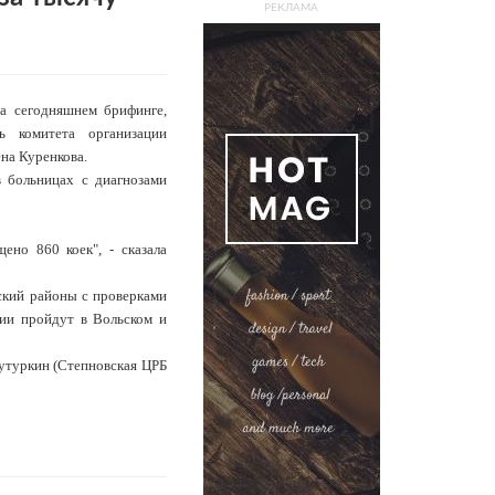
РЕКЛАМА
на сегодняшнем брифинге,
ь комитета организации
на Куренкова.
 больницах с диагнозами
но 860 коек", - сказала
ский районы с проверками
зии пройдут в Вольском и
Тутуркин (Степновская ЦРБ