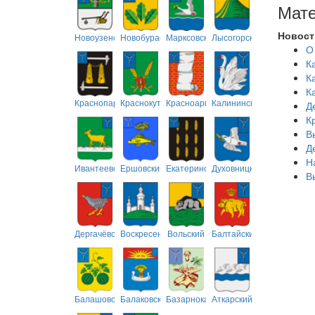
Мате
Новост
Новоузенский
Новобурасский
Марксовский
Лысогорский
О
К
К
К
Краснопартизанский
Краснокутский
Красноармейский
Калининский
Д
К
В
Д
Н
Ивантеевский
Ершовский
Екатериновский
Духовницкий
В
Дергачёвский
Воскресенский
Вольский
Балтайский
Балашовский
Балаковский
Базарнокарабулакский
Аткарский