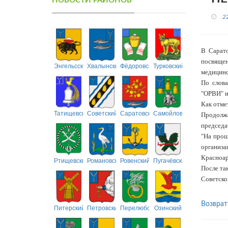
НОВОСТИ РАЙОНОВ
2
В Сарато
посвяще
Энгельсский
Хвалынский
Фёдоровский
Турковский
медицинс
По слова
"ОРВИ" и
Как отме
Татищевский
Советский
Саратовский
Самойловский
Продолжа
председа
"На прош
организа
Красноар
Ртищевский
Романовский
Ровенский
Пугачёвский
После та
Советско
Возврат
Питерский
Петровский
Перелюбский
Озинский