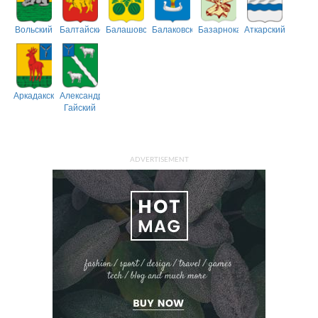
Вольский
Балтайский
Балашовский
Балаковский
Базарнокарабулакский
Аткарский
Аркадакский
Александрово-
Гайский
ADVERTISEMENT