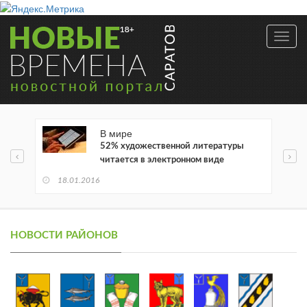
Toggl
navig
В мире
52% художественной литературы
читается в электронном виде
18.01.2016
НОВОСТИ РАЙОНОВ