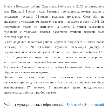
Вчера в Вольском районе Саратовской области в 12:50 на автодороге
село Широкий Буерак - село Заветное произошла дорожная авария с
летальным исходом. 64-летний водитель грузовика Great Wall не
справился с управлением, вылетел в кювет и врезался в опору ЛЭП. От
полученных травм он скончался на месте. 21-летняя пассажирка
грузовика с травмами головы различной степени тяжести была
госпитализирована.
В тот же день в Заводском районе Саратова под колеса «Волги» попал
пешеход. В 20:20 33-летний мужчина переходил дорогу в
неустановленном месте на улице Азина и был сбит автомобилем ГАЗ
3110. С диагнозами сотрясение головного мозга и закрытая черепно-
мозговая травма пострадавший был госпитализирован
А в поселке Анисовка Энгельсского района Саратовской области ночью
обрушилась крыша жилого дома.
Около трех часов ночи из-за сильного снегопада крыша
шестиквартирного дома рухнула вниз. Всего с места происшествия были
эвакуированы 17 человек. В настоящие время продолжаются
спасательные работы и разбор завалов.
Районы муниципальных образований:
Вольский
/
Энгельсский