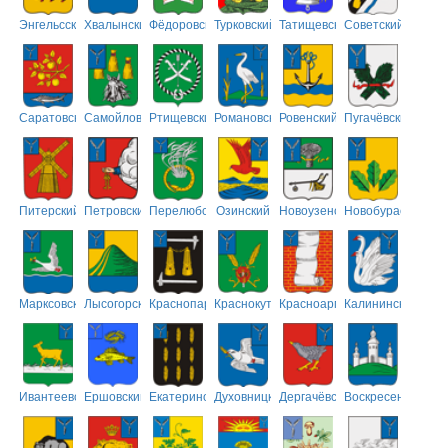
Энгельсский
Хвалынский
Фёдоровский
Турковский
Татищевский
Советский
Саратовский
Самойловский
Ртищевский
Романовский
Ровенский
Пугачёвский
Питерский
Петровский
Перелюбский
Озинский
Новоузенский
Новобурасский
Марксовский
Лысогорский
Краснопартизанский
Краснокутский
Красноармейский
Калининский
Ивантеевский
Ершовский
Екатериновский
Духовницкий
Дергачёвский
Воскресенский