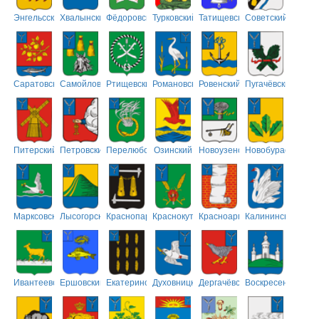
Энгельсский
Хвалынский
Фёдоровский
Турковский
Татищевский
Советский
Саратовский
Самойловский
Ртищевский
Романовский
Ровенский
Пугачёвский
Питерский
Петровский
Перелюбский
Озинский
Новоузенский
Новобурасский
Марксовский
Лысогорский
Краснопартизанский
Краснокутский
Красноармейский
Калининский
Ивантеевский
Ершовский
Екатериновский
Духовницкий
Дергачёвский
Воскресенский