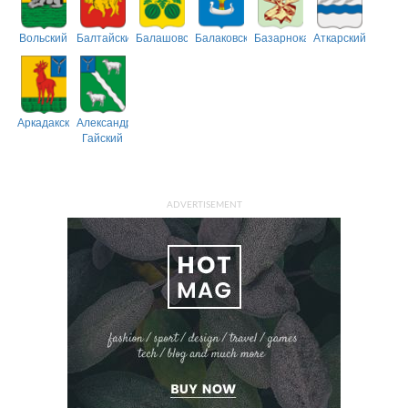
Вольский
Балтайский
Балашовский
Балаковский
Базарнокарабулакский
Аткарский
Аркадакский
Александрово-
Гайский
ADVERTISEMENT