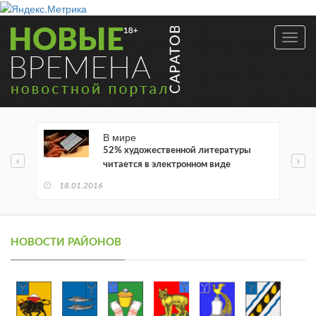
Toggl
navig
В мире
52% художественной литературы
читается в электронном виде
18.01.2016
НОВОСТИ РАЙОНОВ