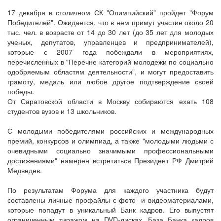
17 декабря в столичном СК "Олимпийский" пройдет "Форум
Победителей". Ожидается, что в нем примут участие около 20
тыс. чел. в возрасте от 14 до 30 лет (до 35 лет для молодых
ученых, депутатов, управленцев и предпринимателей),
которые с 2007 года побеждали в мероприятиях,
перечисленных в "Перечне категорий молодежи по социально
одобряемым областям деятельности", и могут предоставить
грамоту, медаль или любое другое подтверждение своей
победы.
От Саратовской области в Москву собираются ехать 108
студентов вузов и 13 школьников.
С молодыми победителями российских и международных
премий, конкурсов и олимпиад, а также "молодыми людьми с
очевидными социально значимыми профессиональными
достижениями" намерен встретиться Президент РФ Дмитрий
Медведев.
По результатам Форума для каждого участника будут
составлены личные профайлы с фото- и видеоматериалами,
которые попадут в уникальный Банк кадров. Его выпустят
ограниченным тиражом на DVD-дисках. База Банка кадров