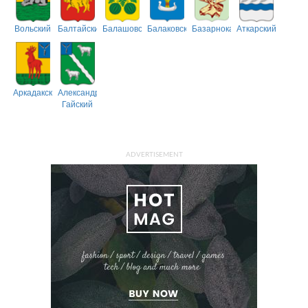
Вольский
Балтайский
Балашовский
Балаковский
Базарнокарабулакский
Аткарский
Аркадакский
Александрово-
Гайский
ADVERTISEMENT