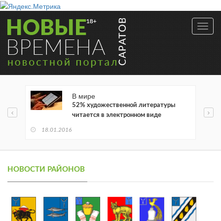
Toggl
navig
В мире
52% художественной литературы
читается в электронном виде
18.01.2016
НОВОСТИ РАЙОНОВ