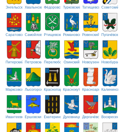
Энгельсский
Хвалынский
Фёдоровский
Турковский
Татищевский
Советский
Саратовский
Самойловский
Ртищевский
Романовский
Ровенский
Пугачёвский
Питерский
Петровский
Перелюбский
Озинский
Новоузенский
Новобурасский
Марксовский
Лысогорский
Краснопартизанский
Краснокутский
Красноармейский
Калининский
Ивантеевский
Ершовский
Екатериновский
Духовницкий
Дергачёвский
Воскресенский