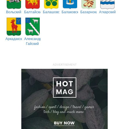
Вольский
Балтайский
Балашовский
Балаковский
Базарнокарабулакский
Аткарский
Аркадакский
Александрово-
Гайский
ADVERTISEMENT