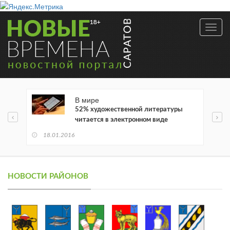
Toggl
navig
В мире
52% художественной литературы
читается в электронном виде
18.01.2016
НОВОСТИ РАЙОНОВ