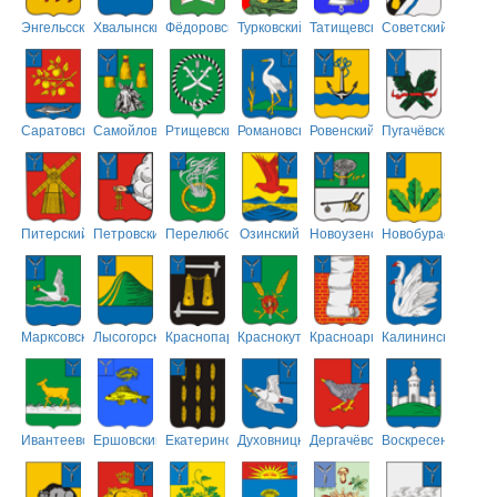
Энгельсский
Хвалынский
Фёдоровский
Турковский
Татищевский
Советский
Саратовский
Самойловский
Ртищевский
Романовский
Ровенский
Пугачёвский
Питерский
Петровский
Перелюбский
Озинский
Новоузенский
Новобурасский
Марксовский
Лысогорский
Краснопартизанский
Краснокутский
Красноармейский
Калининский
Ивантеевский
Ершовский
Екатериновский
Духовницкий
Дергачёвский
Воскресенский