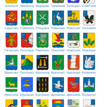
Энгельсский
Хвалынский
Фёдоровский
Турковский
Татищевский
Советский
Саратовский
Самойловский
Ртищевский
Романовский
Ровенский
Пугачёвский
Питерский
Петровский
Перелюбский
Озинский
Новоузенский
Новобурасский
Марксовский
Лысогорский
Краснопартизанский
Краснокутский
Красноармейский
Калининский
Ивантеевский
Ершовский
Екатериновский
Духовницкий
Дергачёвский
Воскресенский