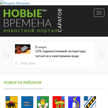
Toggl
navig
В мире
52% художественной литературы
читается в электронном виде
18.01.2016
НОВОСТИ РАЙОНОВ