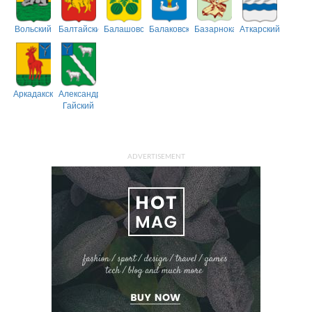
Вольский
Балтайский
Балашовский
Балаковский
Базарнокарабулакский
Аткарский
Аркадакский
Александрово-
Гайский
ADVERTISEMENT