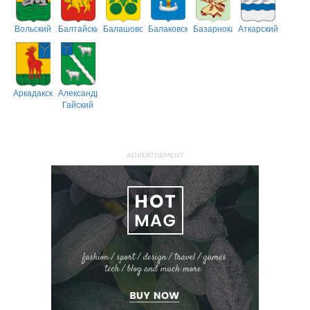
Вольский
Балтайский
Балашовский
Балаковский
Базарнокарабулакский
Аткарский
Аркадакский
Александрово-
Гайский
ADVERTISEMENT