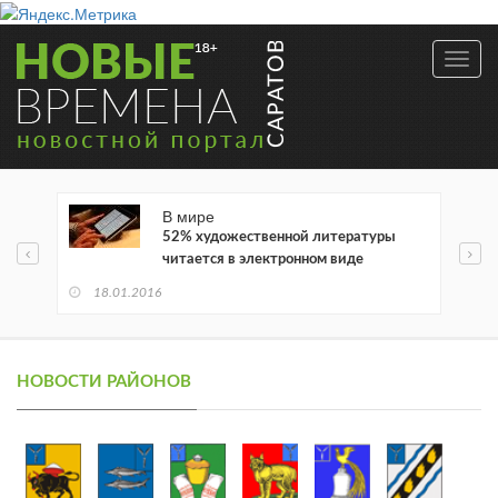
Toggl
navig
В мире
52% художественной литературы
читается в электронном виде
18.01.2016
НОВОСТИ РАЙОНОВ