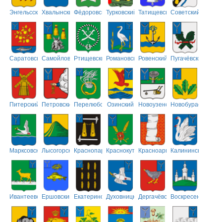
Энгельсский
Хвалынский
Фёдоровский
Турковский
Татищевский
Советский
Саратовский
Самойловский
Ртищевский
Романовский
Ровенский
Пугачёвский
Питерский
Петровский
Перелюбский
Озинский
Новоузенский
Новобурасский
Марксовский
Лысогорский
Краснопартизанский
Краснокутский
Красноармейский
Калининский
Ивантеевский
Ершовский
Екатериновский
Духовницкий
Дергачёвский
Воскресенский