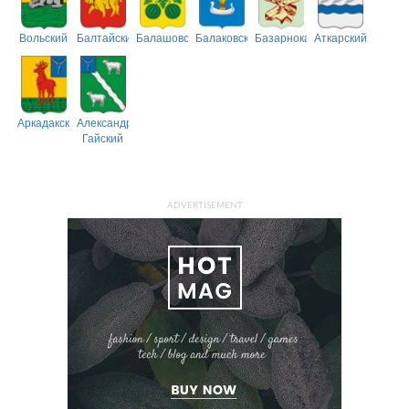
Вольский
Балтайский
Балашовский
Балаковский
Базарнокарабулакский
Аткарский
Аркадакский
Александрово-
Гайский
ADVERTISEMENT