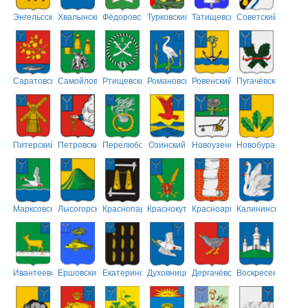
Энгельсский
Хвалынский
Фёдоровский
Турковский
Татищевский
Советский
Саратовский
Самойловский
Ртищевский
Романовский
Ровенский
Пугачёвский
Питерский
Петровский
Перелюбский
Озинский
Новоузенский
Новобурасский
Марксовский
Лысогорский
Краснопартизанский
Краснокутский
Красноармейский
Калининский
Ивантеевский
Ершовский
Екатериновский
Духовницкий
Дергачёвский
Воскресенский