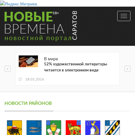
Toggl
navig
В мире
52% художественной литературы
читается в электронном виде
18.01.2016
НОВОСТИ РАЙОНОВ