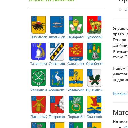
НОВОСТИ РАЙОНОВ
1
Управле
право 
Энгельсский
Хвалынский
Фёдоровский
Турковский
Генера
сообщил
К аукц
также О
Татищевский
Советский
Саратовский
Самойловский
Напомни
участие
недрами
Ртищевский
Романовский
Ровенский
Пугачёвский
Возврат
Мате
Питерский
Петровский
Перелюбский
Озинский
Новост
О