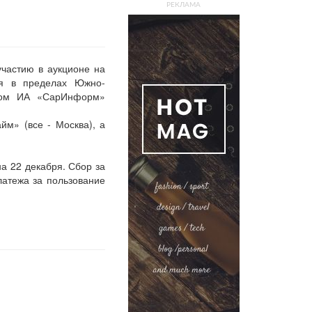
РЕКЛАМА
участию в аукционе на
ья в пределах Южно-
этом ИА «СарИнформ»
м» (все - Москва), а
а 22 декабря. Сбор за
латежа за пользование