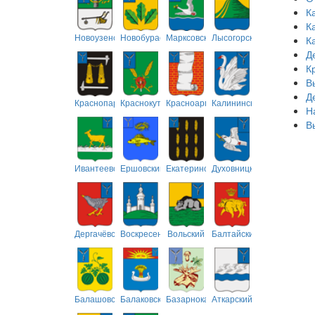
К
К
Новоузенский
Новобурасский
Марксовский
Лысогорский
К
Д
К
В
Д
Краснопартизанский
Краснокутский
Красноармейский
Калининский
Н
В
Ивантеевский
Ершовский
Екатериновский
Духовницкий
Дергачёвский
Воскресенский
Вольский
Балтайский
Балашовский
Балаковский
Базарнокарабулакский
Аткарский