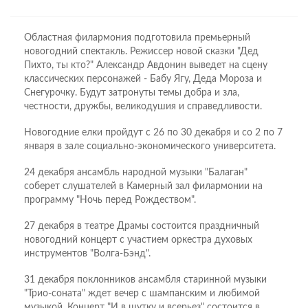
Областная филармония подготовила премьерный
новогодний спектакль. Режиссер новой сказки "Дед
Пихто, ты кто?" Александр Авдонин выведет на сцену
классических персонажей - Бабу Ягу, Деда Мороза и
Снегурочку. Будут затронуты темы добра и зла,
честности, дружбы, великодушия и справедливости.
Новогодние елки пройдут с 26 по 30 декабря и со 2 по 7
января в зале социально-экономического университета.
24 декабря ансамбль народной музыки "Балаган"
соберет слушателей в Камерный зал филармонии на
программу "Ночь перед Рождеством".
27 декабря в театре Драмы состоится праздничный
новогодний концерт с участием оркестра духовых
инструментов "Волга-Бэнд".
31 декабря поклонников ансамбля старинной музыки
"Трио-соната" ждет вечер с шампанским и любимой
музыкой. Концерт "И в шутку и всерьез" состоится в