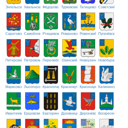
Энгельсский
Хвалынский
Фёдоровский
Турковский
Татищевский
Советский
Саратовский
Самойловский
Ртищевский
Романовский
Ровенский
Пугачёвский
Питерский
Петровский
Перелюбский
Озинский
Новоузенский
Новобурасский
Марксовский
Лысогорский
Краснопартизанский
Краснокутский
Красноармейский
Калининский
Ивантеевский
Ершовский
Екатериновский
Духовницкий
Дергачёвский
Воскресенский