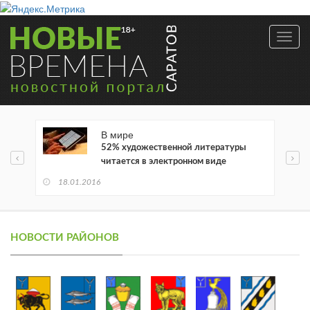
Toggl
navig
В мире
52% художественной литературы
читается в электронном виде
18.01.2016
НОВОСТИ РАЙОНОВ