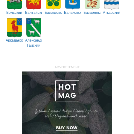
Вольский
Балтайский
Балашовский
Балаковский
Базарнокарабулакский
Аткарский
Аркадакский
Александрово-
Гайский
ADVERTISEMENT