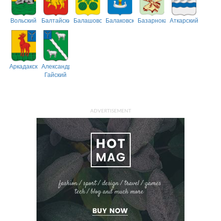
Вольский
Балтайский
Балашовский
Балаковский
Базарнокарабулакский
Аткарский
Аркадакский
Александрово-
Гайский
ADVERTISEMENT