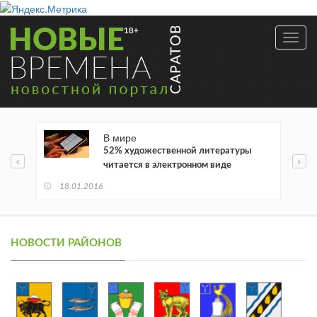
Toggl
navig
В мире
52% художественной литературы
читается в электронном виде
18.01.2016
НОВОСТИ РАЙОНОВ