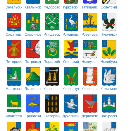
Энгельсский
Хвалынский
Фёдоровский
Турковский
Татищевский
Советский
Саратовский
Самойловский
Ртищевский
Романовский
Ровенский
Пугачёвский
Питерский
Петровский
Перелюбский
Озинский
Новоузенский
Новобурасский
Марксовский
Лысогорский
Краснопартизанский
Краснокутский
Красноармейский
Калининский
Ивантеевский
Ершовский
Екатериновский
Духовницкий
Дергачёвский
Воскресенский