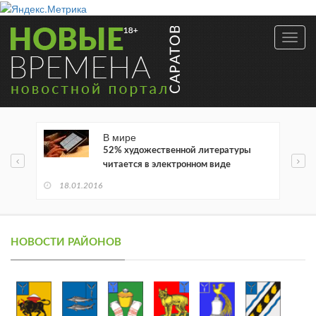
Toggl
navig
В мире
52% художественной литературы
читается в электронном виде
18.01.2016
НОВОСТИ РАЙОНОВ