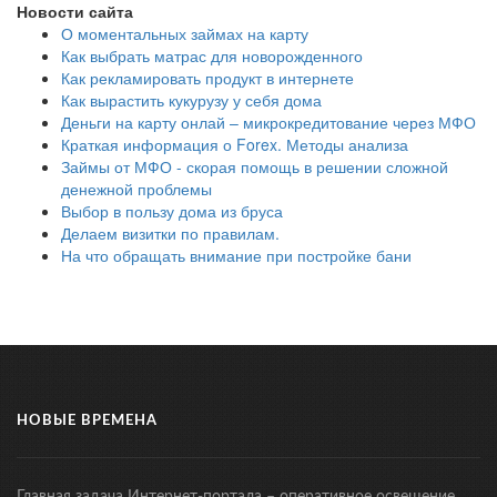
Новости сайта
О моментальных займах на карту
Как выбрать матрас для новорожденного
Как рекламировать продукт в интернете
Как вырастить кукурузу у себя дома
Деньги на карту онлай – микрокредитование через МФО
Краткая информация о Forex. Методы анализа
Займы от МФО - скорая помощь в решении сложной
денежной проблемы
Выбор в пользу дома из бруса
Делаем визитки по правилам.
На что обращать внимание при постройке бани
НОВЫЕ ВРЕМЕНА