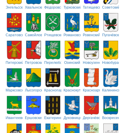
Энгельсский
Хвалынский
Фёдоровский
Турковский
Татищевский
Советский
Саратовский
Самойловский
Ртищевский
Романовский
Ровенский
Пугачёвский
Питерский
Петровский
Перелюбский
Озинский
Новоузенский
Новобурасский
Марксовский
Лысогорский
Краснопартизанский
Краснокутский
Красноармейский
Калининский
Ивантеевский
Ершовский
Екатериновский
Духовницкий
Дергачёвский
Воскресенский