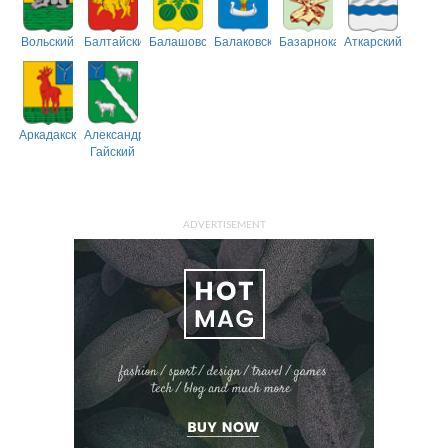
Вольский
Балтайский
Балашовский
Балаковский
Базарнокарабулакский
Аткарский
Аркадакский
Александрово-
Гайский
ADVERTISEMENT