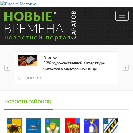
Toggl
navig
В мире
52% художественной литературы
читается в электронном виде
18.01.2016
НОВОСТИ РАЙОНОВ