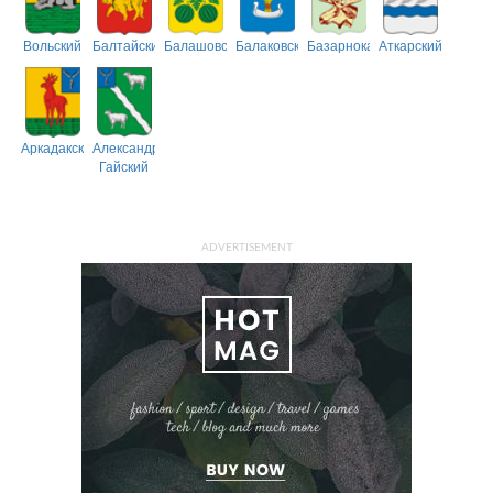
Вольский
Балтайский
Балашовский
Балаковский
Базарнокарабулакский
Аткарский
Аркадакский
Александрово-
Гайский
ADVERTISEMENT