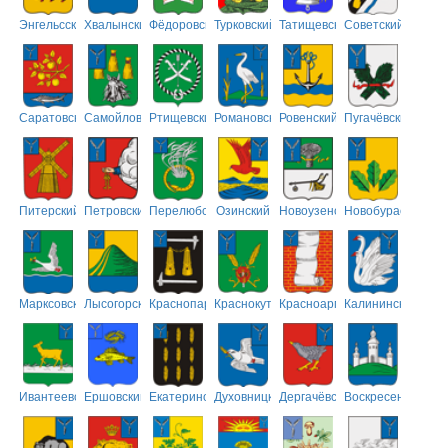
Энгельсский
Хвалынский
Фёдоровский
Турковский
Татищевский
Советский
Саратовский
Самойловский
Ртищевский
Романовский
Ровенский
Пугачёвский
Питерский
Петровский
Перелюбский
Озинский
Новоузенский
Новобурасский
Марксовский
Лысогорский
Краснопартизанский
Краснокутский
Красноармейский
Калининский
Ивантеевский
Ершовский
Екатериновский
Духовницкий
Дергачёвский
Воскресенский