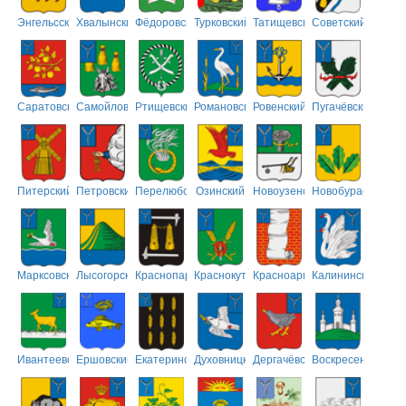
Энгельсский
Хвалынский
Фёдоровский
Турковский
Татищевский
Советский
Саратовский
Самойловский
Ртищевский
Романовский
Ровенский
Пугачёвский
Питерский
Петровский
Перелюбский
Озинский
Новоузенский
Новобурасский
Марксовский
Лысогорский
Краснопартизанский
Краснокутский
Красноармейский
Калининский
Ивантеевский
Ершовский
Екатериновский
Духовницкий
Дергачёвский
Воскресенский