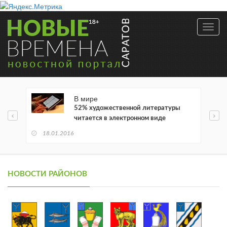
Toggl
navig
В мире
52% художественной литературы
читается в электронном виде
18.01.2016
НОВОСТИ РАЙОНОВ