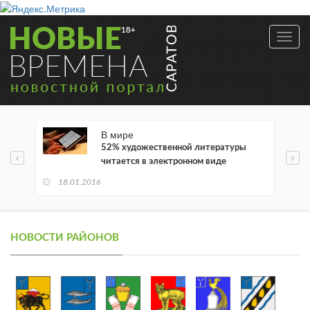
Toggl
navig
В мире
52% художественной литературы
читается в электронном виде
18.01.2016
НОВОСТИ РАЙОНОВ