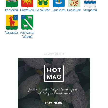
Вольский
Балтайский
Балашовский
Балаковский
Базарнокарабулакский
Аткарский
Аркадакский
Александрово-
Гайский
ADVERTISEMENT