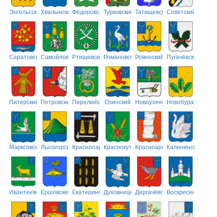
Энгельсский
Хвалынский
Фёдоровский
Турковский
Татищевский
Советский
Саратовский
Самойловский
Ртищевский
Романовский
Ровенский
Пугачёвский
Питерский
Петровский
Перелюбский
Озинский
Новоузенский
Новобурасский
Марксовский
Лысогорский
Краснопартизанский
Краснокутский
Красноармейский
Калининский
Ивантеевский
Ершовский
Екатериновский
Духовницкий
Дергачёвский
Воскресенский