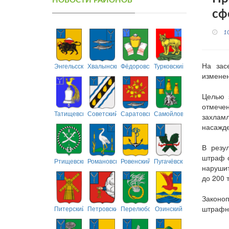
НОВОСТИ РАЙОНОВ
сф
1
На зас
Энгельсский
Хвалынский
Фёдоровский
Турковский
изменен
Целью 
отмечен
Татищевский
Советский
Саратовский
Самойловский
захлам
насажде
В резу
штраф о
Ртищевский
Романовский
Ровенский
Пугачёвский
нарушит
до 200 т
Законоп
штрафны
Питерский
Петровский
Перелюбский
Озинский