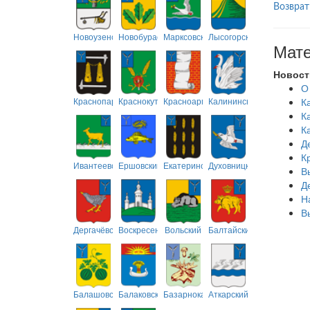
Возврат
Новоузенский
Новобурасский
Марксовский
Лысогорский
Мате
Новост
О
Краснопартизанский
Краснокутский
Красноармейский
Калининский
К
К
К
Д
К
Ивантеевский
Ершовский
Екатериновский
Духовницкий
В
Д
Н
В
Дергачёвский
Воскресенский
Вольский
Балтайский
Балашовский
Балаковский
Базарнокарабулакский
Аткарский