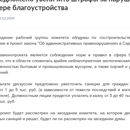
ере благоустройства
0.12.2009
едание рабочей группы комитета облдумы по госстроительст
ия в проект закона "Об административных правонарушениях в Сара
законопроекта является соблюдения норм и правил в сфере б
о, что в области сложилась крайне неблагоприятная экологическая
ленностью бытовым и промышленным мусором, а также порчей и 
ний.
льтате дискуссии предложено ужесточить санкции для граждан
т 1 до 5 тыс. руб. (в зависимости от тяжести последствий и ма
еля). Должностным лицам придется уплатить в казну от 5 до 40 ты
ыс. руб.
роект будет рассмотрен на заседании комитета, на котором де
х санкций и решат, будет ли он рассмотрен на заседании думы.