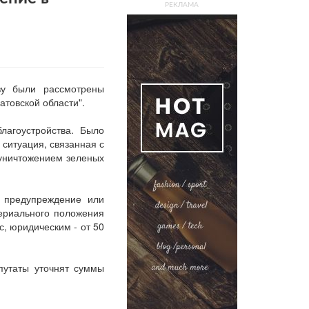
РЕКЛАМА
ву были рассмотрены
товской области".
лагоустройства. Было
 ситуация, связанная с
уничтожением зеленых
: предупреждение или
териального положения
с, юридическим - от 50
путаты уточнят суммы