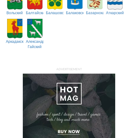
Вольский
Балтайский
Балашовский
Балаковский
Базарнокарабулакский
Аткарский
Аркадакский
Александрово-
Гайский
ADVERTISEMENT