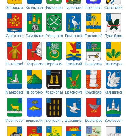
Энгельсский
Хвалынский
Фёдоровский
Турковский
Татищевский
Советский
Саратовский
Самойловский
Ртищевский
Романовский
Ровенский
Пугачёвский
Питерский
Петровский
Перелюбский
Озинский
Новоузенский
Новобурасский
Марксовский
Лысогорский
Краснопартизанский
Краснокутский
Красноармейский
Калининский
Ивантеевский
Ершовский
Екатериновский
Духовницкий
Дергачёвский
Воскресенский