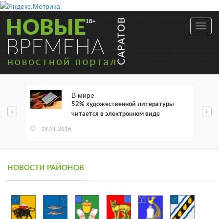
Toggl
navig
В мире
52% художественной литературы
читается в электронном виде
18.01.2016
НОВОСТИ РАЙОНОВ