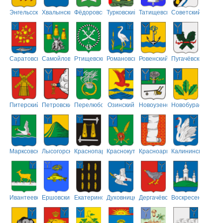
Энгельсский
Хвалынский
Фёдоровский
Турковский
Татищевский
Советский
Саратовский
Самойловский
Ртищевский
Романовский
Ровенский
Пугачёвский
Питерский
Петровский
Перелюбский
Озинский
Новоузенский
Новобурасский
Марксовский
Лысогорский
Краснопартизанский
Краснокутский
Красноармейский
Калининский
Ивантеевский
Ершовский
Екатериновский
Духовницкий
Дергачёвский
Воскресенский