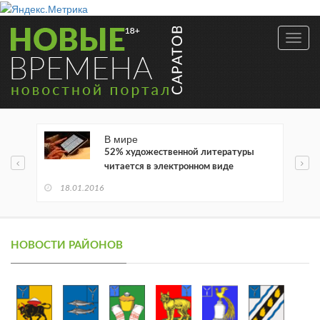
Toggl
navig
В мире
52% художественной литературы
читается в электронном виде
18.01.2016
НОВОСТИ РАЙОНОВ