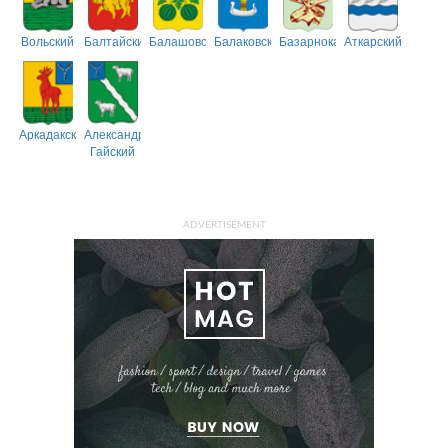
Вольский
Балтайский
Балашовский
Балаковский
Базарнокарабулакский
Аткарский
Аркадакский
Александрово-
Гайский
ADVERTISEMENT