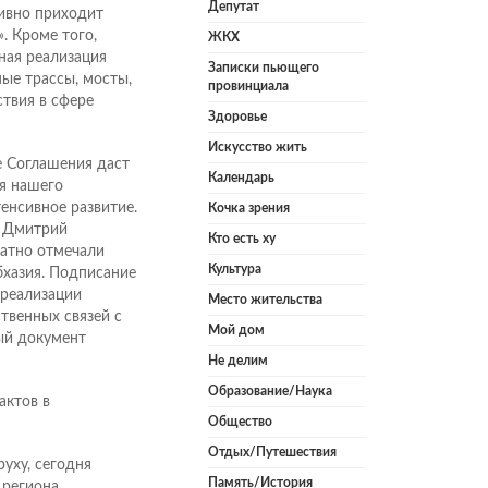
Депутат
тивно приходит
. Кроме того,
ЖКХ
ная реализация
Записки пьющего
ые трассы, мосты,
провинциала
ствия в сфере
Здоровье
Искусство жить
е Соглашения даст
Календарь
ля нашего
енсивное развитие.
Кочка зрения
Ф Дмитрий
Кто есть ху
атно отмечали
Культура
бхазия. Подписание
 реализации
Место жительства
твенных связей с
Мой дом
ый документ
Не делим
Образование/Наука
актов в
Общество
Отдых/Путешествия
уху, сегодня
Память/История
 региона.