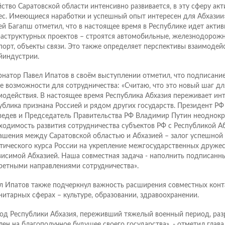
йство Саратовской области интенсивно развивается, в эту сферу ак
ес. Имеющиеся наработки и успешный опыт интересен для Абхазии»
ей Багапш отметил, что в настоящее время в Республике идет актив
аструктурных проектов – строятся автомобильные, железнодорожн
порт, объекты связи. Это также определяет перспективы взаимодей
йиндустрии.
рнатор Павел Ипатов в своём выступлении отметил, что подписани
е возможности для сотрудничества: «Считаю, что это новый шаг д
модействия. В настоящее время Республика Абхазия переживает инт
ублика признана Россией и рядом других государств. Президент Р
едев и Председатель Правительства РФ Владимир Путин неоднокр
ходимость развития сотрудничества субъектов РФ с Республикой А
ашения между Саратовской областью и Абхазией – залог успешной
тического курса России на укрепление межгосударственных дружес
висимой Абхазией. Наша совместная задача - наполнить подписанн
ретными направлениями сотрудничества».
л Ипатов также подчеркнул важность расширения совместных конт
нитарных сферах – культуре, образовании, здравоохранении.
од Республики Абхазия, переживший тяжелый военный период, разр
лен на благополучное будущее своего государства», - отметил глава