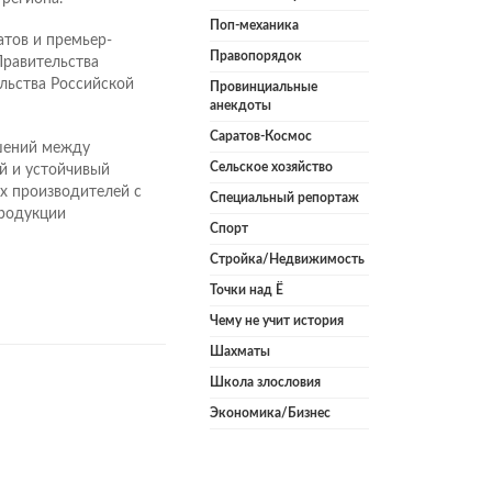
Поп-механика
атов и премьер-
Правопорядок
Правительства
льства Российской
Провинциальные
анекдоты
Саратов-Космос
шений между
Сельское хозяйство
й и устойчивый
х производителей с
Специальный репортаж
продукции
Спорт
Стройка/Недвижимость
Точки над Ё
Чему не учит история
Шахматы
Школа злословия
Экономика/Бизнес