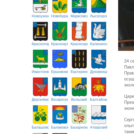
Новоузенский
Новобурасский
Марксовский
Лысогорский
Краснопартизанский
Краснокутский
Красноармейский
Калининский
24 с
Павл
Ивантеевский
Ершовский
Екатериновский
Духовницкий
Прав
осущ
экол
Цере
Дергачёвский
Воскресенский
Вольский
Балтайский
През
экон
Серг
опыт
Балашовский
Балаковский
Базарнокарабулакский
Аткарский
таки