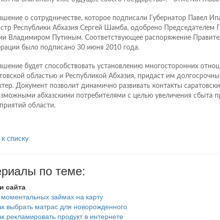
ашение о сотрудничестве, которое подписали Губернатор Павел Ип
стр Республики Абхазия Сергей Шамба, одобрено Председателем 
ии Владимиром Путиным. Соответствующее распоряжение Правите
рации было подписано 30 июня 2010 года.
ашение будет способствовать установлению многосторонних отно
товской областью и Республикой Абхазия, придаст им долгосрочны
ктер. Документ позволит динамично развивать контакты саратовски
озможными абхазскими потребителями с целью увеличения сбыта 
приятий области.
 к списку
риалы по теме:
и сайта
 моментальных займах на карту
ак выбрать матрас для новорожденного
ак рекламировать продукт в интернете