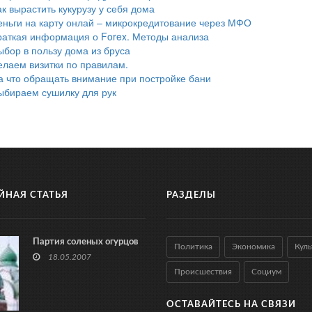
ак вырастить кукурузу у себя дома
еньги на карту онлай – микрокредитование через МФО
раткая информация о Forex. Методы анализа
ыбор в пользу дома из бруса
елаем визитки по правилам.
а что обращать внимание при постройке бани
ыбираем сушилку для рук
ЙНАЯ СТАТЬЯ
РАЗДЕЛЫ
Партия соленых огурцов
Политика
Экономика
Куль
18.05.2007
Происшествия
Социум
ОСТАВАЙТЕСЬ НА СВЯЗИ