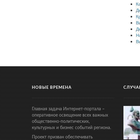
К
Д
К
В
Д
Н
В
НОВЫЕ ВРЕМЕНА
СЛУЧА
Главная задача Интернет-портала –
оперативное освещение всех важных
общественно-политических,
культурных и бизнес событий региона.
Проект призван обеспечивать