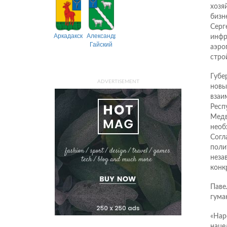
хозя
бизн
Серг
Аркадакский
Александрово-
инфр
Гайский
аэро
стро
Губе
ADVERTISEMENT
новы
взаи
Респ
Медв
необ
Согл
поли
неза
конк
Паве
гума
«Нар
наце