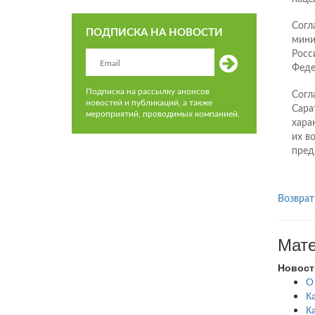
Согл
ПОДПИСКА НА НОВОСТИ
мини
Росс
Феде
Подписка на рассылку анонсов
Согл
новостей и публикаций, а также
Сара
мероприятий, проводимых компанией.
хара
их в
пред
Возврат
Мате
Новост
О
К
К