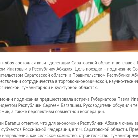
ентября состоялся визит делегации Саратовской области во главе с
ом Ипатовым в Республику Абхазия. Цель поездки – подписание С
ительством Саратовской области и Правительством Республики Абх
ествлении сотрудничества в торгово-экономической, научно-технич
огической, гуманитарной и культурной областях.
монии подписания предшествовала встреча Губернатора Павла Ипа
идентом Республики Сергеем Багапшем. Руководители обсудили те
омик, а также перспективы совместной кооперации.
ей Багапш отметил, что для экономики Республики Абхазия очень 
 субъектов Российской Федерации, в т. ч. Саратовской области. Пр
е направления, как сельское хозяйство, строительство, гуманитарну