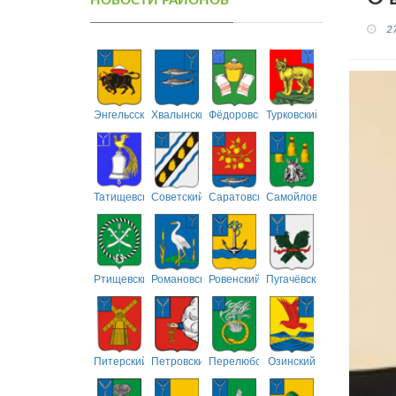
НОВОСТИ РАЙОНОВ
2
Энгельсский
Хвалынский
Фёдоровский
Турковский
Татищевский
Советский
Саратовский
Самойловский
Ртищевский
Романовский
Ровенский
Пугачёвский
Питерский
Петровский
Перелюбский
Озинский