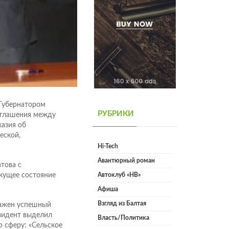
 Губернатором
РУБРИКИ
оглашения между
азия об
еской,
Hi-Tech
Авантюрный роман
това с
кущее состояние
Автоклуб «НВ»
Афиша
Взгляд из Балтая
важен успешный
езидент выделил
Власть/Политика
ю сферу: «Сельское