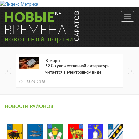
Toggl
navig
В мире
52% художественной литературы
читается в электронном виде
18.01.2016
НОВОСТИ РАЙОНОВ