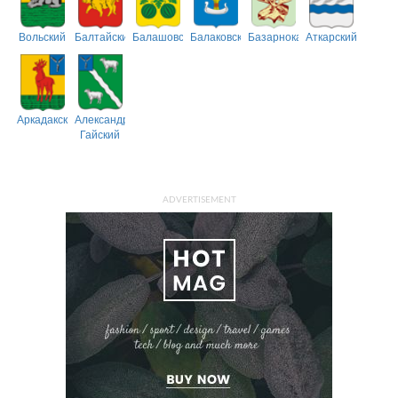
Вольский
Балтайский
Балашовский
Балаковский
Базарнокарабулакский
Аткарский
Аркадакский
Александрово-
Гайский
ADVERTISEMENT