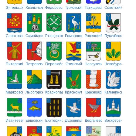
Энгельсский
Хвалынский
Фёдоровский
Турковский
Татищевский
Советский
Саратовский
Самойловский
Ртищевский
Романовский
Ровенский
Пугачёвский
Питерский
Петровский
Перелюбский
Озинский
Новоузенский
Новобурасский
Марксовский
Лысогорский
Краснопартизанский
Краснокутский
Красноармейский
Калининский
Ивантеевский
Ершовский
Екатериновский
Духовницкий
Дергачёвский
Воскресенский