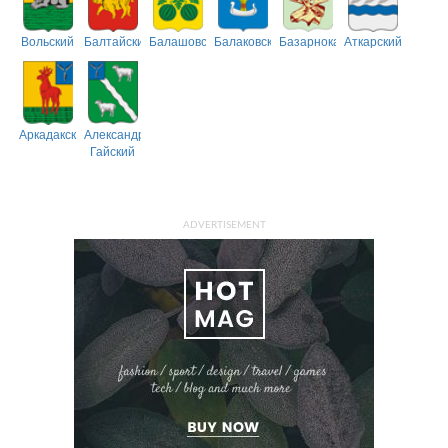
Вольский
Балтайский
Балашовский
Балаковский
Базарнокарабулакский
Аткарский
Аркадакский
Александрово-
Гайский
ADVERTISEMENT