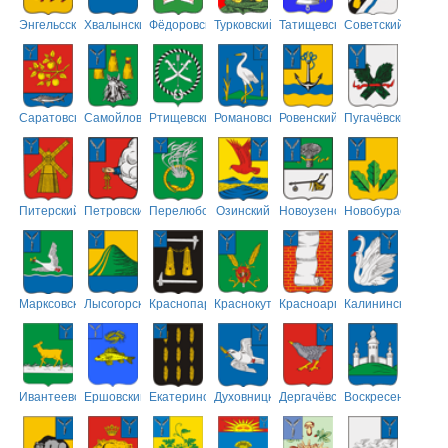
Энгельсский
Хвалынский
Фёдоровский
Турковский
Татищевский
Советский
Саратовский
Самойловский
Ртищевский
Романовский
Ровенский
Пугачёвский
Питерский
Петровский
Перелюбский
Озинский
Новоузенский
Новобурасский
Марксовский
Лысогорский
Краснопартизанский
Краснокутский
Красноармейский
Калининский
Ивантеевский
Ершовский
Екатериновский
Духовницкий
Дергачёвский
Воскресенский