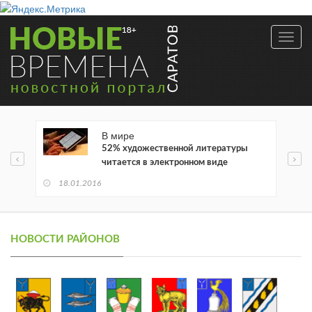
Toggl
navig
В мире
52% художественной литературы
читается в электронном виде
18.01.2016
НОВОСТИ РАЙОНОВ