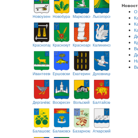
Новост
О
Новоузенский
Новобурасский
Марксовский
Лысогорский
К
К
К
Д
К
Краснопартизанский
Краснокутский
Красноармейский
Калининский
В
Д
Н
В
Ивантеевский
Ершовский
Екатериновский
Духовницкий
Дергачёвский
Воскресенский
Вольский
Балтайский
Балашовский
Балаковский
Базарнокарабулакский
Аткарский