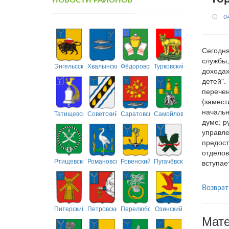
НОВОСТИ РАЙОНОВ
0
Сегодня
службы,
Энгельсский
Хвалынский
Фёдоровский
Турковский
доходах
детей".
перечен
(замест
начальн
Татищевский
Советский
Саратовский
Самойловский
думе: р
управле
предост
отделов
Ртищевский
Романовский
Ровенский
Пугачёвский
вступае
Возврат
Питерский
Петровский
Перелюбский
Озинский
Мате