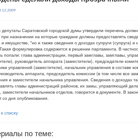
4.12.2009
 депутаты Саратовской городской думы утвердили перечень долж
 при назначении на которые граждане должны предоставлять сведе
 и имуществе, "но и также сведения о доходах супруги (супруга) 
 Такая формулировка содержится в решении парламента. В частност
ь попали: глава администрации, первый замглавы, замглавы, уп
ители), руководитель аппарата (заместители), председатели комите
ики управлений (заместители), начальник управления в составе ко
уководитель аппарата, председатель комиссии (в том числе все за
ния и заместители начальника управления. Сведения о доходах т
авлять главы администраций районов, их замы, управляющий дел
, заместители начальников отделов, говорится в документе. В зак
т со дня опубликования.
 к списку
риалы по теме: