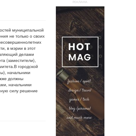
РЕКЛАМА
ностей муниципальной
ния не только о своих
и несовершеннолетних
и, в мэрии в этот
равляющий делами
та (заместители),
митета.В городской
мы), начальники
акже должны
ами, начальники
онную силу решение