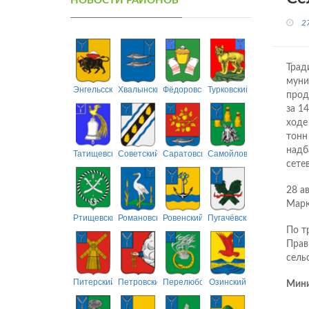
НОВОСТИ РАЙОНОВ
2
Трад
муни
Энгельсский
Хвалынский
Фёдоровский
Турковский
прод
за 1
ходе
тонн
надб
Татищевский
Советский
Саратовский
Самойловский
сете
28 а
Марк
Ртищевский
Романовский
Ровенский
Пугачёвский
По т
Прав
сель
Питерский
Петровский
Перелюбский
Озинский
Мини