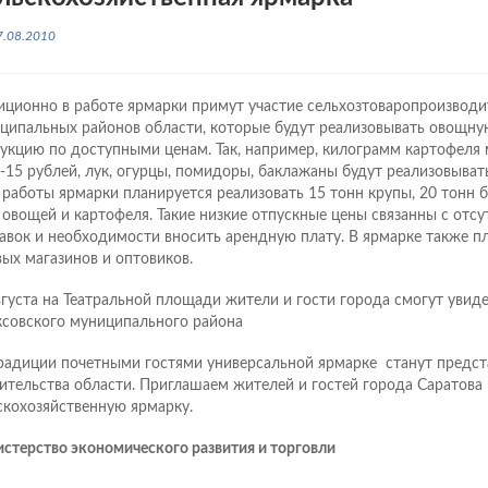
7.08.2010
иционно в работе ярмарки примут участие сельхозтоваропроизводи
ципальных районов области, которые будут реализовывать овощну
укцию по доступными ценам. Так, например, килограмм картофеля
4-15 рублей, лук, огурцы, помидоры, баклажаны будут реализовывать
 работы ярмарки планируется реализовать 15 тонн крупы, 20 тонн б
 овощей и картофеля. Такие низкие отпускные цены связанны с отс
авок и необходимости вносить арендную плату. В ярмарке также пл
вых магазинов и оптовиков.
вгуста на Театральной площади жители и гости города смогут увид
совского муниципального района
радиции почетными гостями универсальной ярмарке станут предст
ительства области. Приглашаем жителей и гостей города Саратова
скохозяйственную ярмарку.
стерство экономического развития и торговли