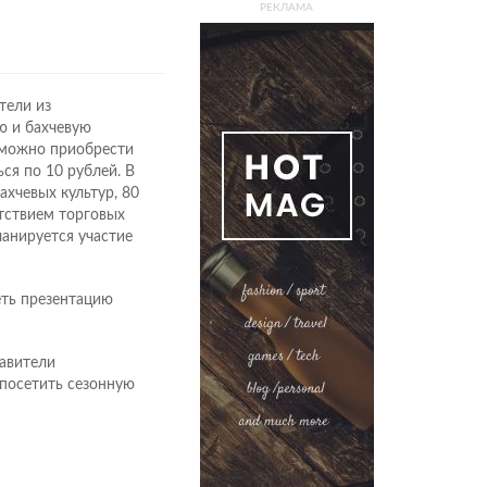
РЕКЛАМА
тели из
ю и бахчевую
 можно приобрести
ся по 10 рублей. В
ахчевых культур, 80
утствием торговых
анируется участие
еть презентацию
авители
 посетить сезонную