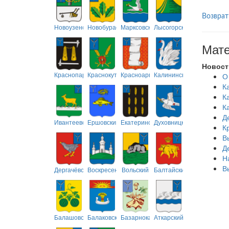
Возврат
Новоузенский
Новобурасский
Марксовский
Лысогорский
Мате
Новост
Краснопартизанский
Краснокутский
Красноармейский
Калининский
О
К
К
К
Д
Ивантеевский
Ершовский
Екатериновский
Духовницкий
К
В
Д
Н
В
Дергачёвский
Воскресенский
Вольский
Балтайский
Балашовский
Балаковский
Базарнокарабулакский
Аткарский