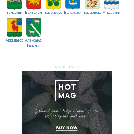
Вольский
Балтайский
Балашовский
Балаковский
Базарнокарабулакский
Аткарский
Аркадакский
Александрово-
Гайский
ADVERTISEMENT