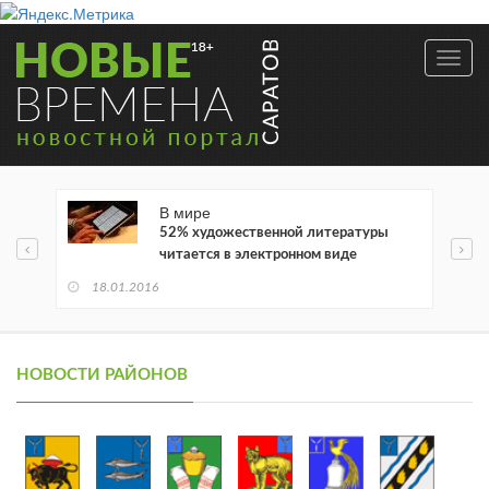
Toggl
navig
В мире
52% художественной литературы
читается в электронном виде
18.01.2016
НОВОСТИ РАЙОНОВ