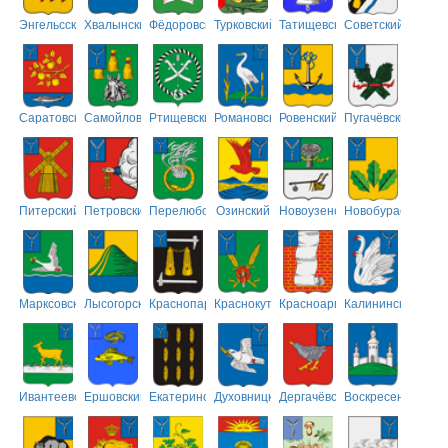
Энгельсский
Хвалынский
Фёдоровский
Турковский
Татищевский
Советский
Саратовский
Самойловский
Ртищевский
Романовский
Ровенский
Пугачёвский
Питерский
Петровский
Перелюбский
Озинский
Новоузенский
Новобурасский
Марксовский
Лысогорский
Краснопартизанский
Краснокутский
Красноармейский
Калининский
Ивантеевский
Ершовский
Екатериновский
Духовницкий
Дергачёвский
Воскресенский