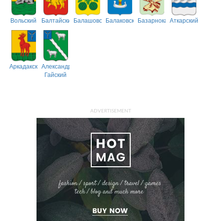
Вольский
Балтайский
Балашовский
Балаковский
Базарнокарабулакский
Аткарский
Аркадакский
Александрово-
Гайский
ADVERTISEMENT