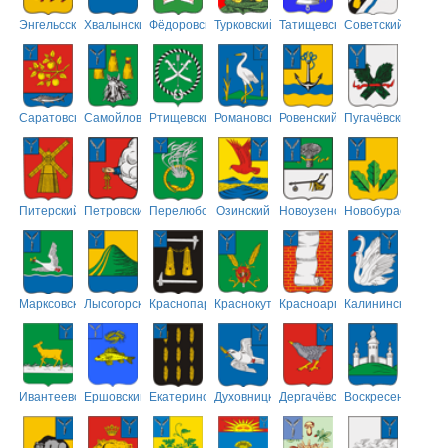
Энгельсский
Хвалынский
Фёдоровский
Турковский
Татищевский
Советский
Саратовский
Самойловский
Ртищевский
Романовский
Ровенский
Пугачёвский
Питерский
Петровский
Перелюбский
Озинский
Новоузенский
Новобурасский
Марксовский
Лысогорский
Краснопартизанский
Краснокутский
Красноармейский
Калининский
Ивантеевский
Ершовский
Екатериновский
Духовницкий
Дергачёвский
Воскресенский