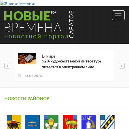
Toggl
navig
В мире
52% художественной литературы
читается в электронном виде
18.01.2016
НОВОСТИ РАЙОНОВ