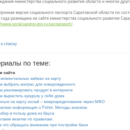
ждений министерства социального развития области и многое друг
тронная версия социального паспорта Саратовской области по сост
 года размещена на сайте министерства социального развития Сара
//www.social.saratov.gov.ru/socpassport/
.
 к списку
риалы по теме:
и сайта
 моментальных займах на карту
ак выбрать матрас для новорожденного
ак рекламировать продукт в интернете
ак вырастить кукурузу у себя дома
еньги на карту онлай – микрокредитование через МФО
раткая информация о Forex. Методы анализа
ыбор в пользу дома из бруса
елаем визитки по правилам.
а что обращать внимание при постройке бани