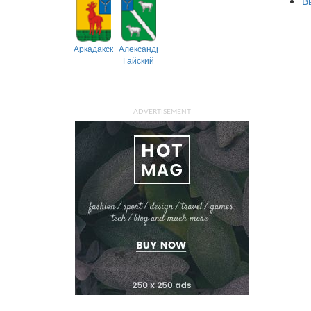
В
Аркадакский
Александрово-
Гайский
ADVERTISEMENT