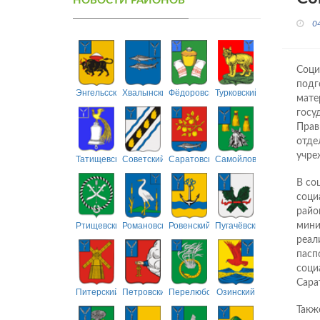
НОВОСТИ РАЙОНОВ
0
Соци
подг
Энгельсский
Хвалынский
Фёдоровский
Турковский
мате
госу
Прав
отде
учре
Татищевский
Советский
Саратовский
Самойловский
В со
соци
райо
Ртищевский
Романовский
Ровенский
Пугачёвский
мини
реал
пасп
соци
Сара
Питерский
Петровский
Перелюбский
Озинский
Такж