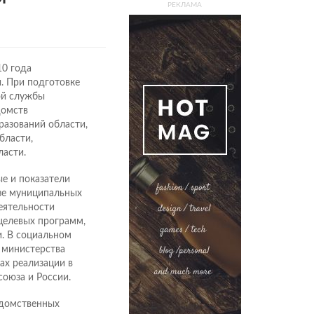
РЕКЛАМА
10 года
. При подготовке
ой службы
домств
разований области,
бласти,
ласти.
е и показатели
езе муниципальных
еятельности
целевых программ,
. В социальном
 министерства
ах реализации в
оюза и России.
едомственных