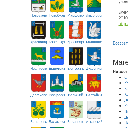
учре
Элек
Новоузенский
Новобурасский
Марксовский
Лысогорский
2010
http:
Краснопартизанский
Краснокутский
Красноармейский
Калининский
Возврат
Мате
Ивантеевский
Ершовский
Екатериновский
Духовницкий
Новост
О
К
К
К
Дергачёвский
Воскресенский
Вольский
Балтайский
Д
К
В
Д
Балашовский
Балаковский
Базарнокарабулакский
Аткарский
Н