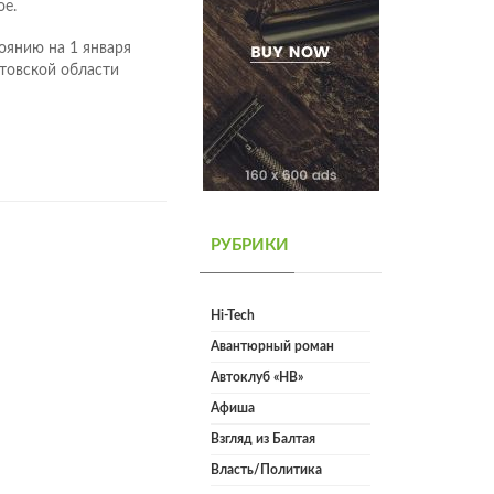
ое.
оянию на 1 января
товской области
РУБРИКИ
Hi-Tech
Авантюрный роман
Автоклуб «НВ»
Афиша
Взгляд из Балтая
Власть/Политика