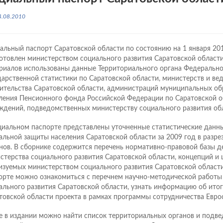
4.08.2010
альный паспорт Саратовской области по состоянию на 1 января 20
отовлен министерством социального развития Саратовской области
риалов использованы данные Территориального органа Федеральн
дарственной статистики по Саратовской области, министерств и ве
ительства Саратовской области, администраций муниципальных об
ления Пенсионного фонда Российской Федерации по Саратовской о
ждений, подведомственных министерству социального развития об
циальном паспорте представлены уточненные статистические данны
альной защиты населения Саратовской области за 2009 год в разр
нов. В сборнике содержится перечень нормативно-правовой базы д
стерства социального развития Саратовской области, концепций и 
изуемых министерством социального развития Саратовской области
орте можно ознакомиться с перечнем научно-методической работы
ального развития Саратовской области, узнать информацию об итог
товской области проекта в рамках программы сотрудничества Еврос
е в издании можно найти список территориальных органов и подв