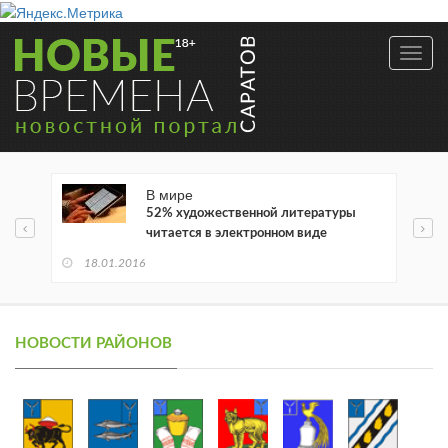
Toggl
navig
В мире
52% художественной литературы
читается в электронном виде
18.01.2016
НОВОСТИ РАЙОНОВ