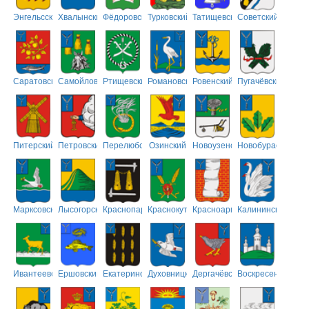
Энгельсский
Хвалынский
Фёдоровский
Турковский
Татищевский
Советский
Саратовский
Самойловский
Ртищевский
Романовский
Ровенский
Пугачёвский
Питерский
Петровский
Перелюбский
Озинский
Новоузенский
Новобурасский
Марксовский
Лысогорский
Краснопартизанский
Краснокутский
Красноармейский
Калининский
Ивантеевский
Ершовский
Екатериновский
Духовницкий
Дергачёвский
Воскресенский