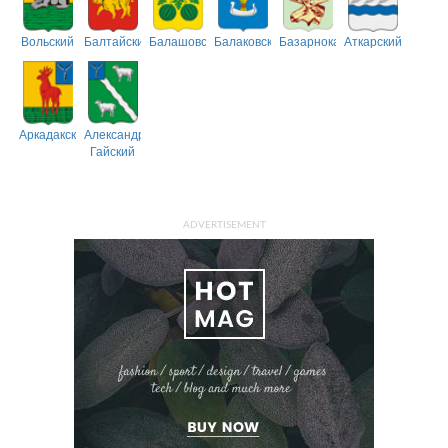
Вольский
Балтайский
Балашовский
Балаковский
Базарнокарабулакский
Аткарский
Аркадакский
Александрово-
Гайский
ADVERTISEMENT