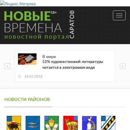
Toggl
navig
В мире
52% художественной литературы
читается в электронном виде
18.01.2016
НОВОСТИ РАЙОНОВ