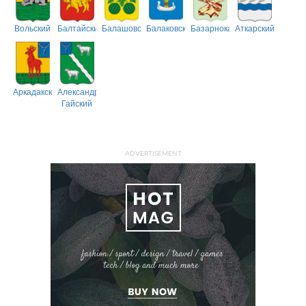
Вольский
Балтайский
Балашовский
Балаковский
Базарнокарабулакский
Аткарский
Аркадакский
Александрово-
Гайский
ADVERTISEMENT