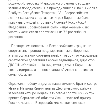
родную Ястребовку Марксовского района с гордым
званием победителей. На проходивших с 8 по 13 июля в
Елабуге (Республика Татарстан) VIII Всероссийских
летних сельских спортивных играх Баришные были
признаны лучшей спортивной семьей Российской
Федерации. Соревнования были напряженными, их
участниками стали спортсмены из 72 российских
регионов.
– Прежде чем попасть на Всероссийские игры, наши
спортсмены прошли предварительные отборочные
этапы областных соревнований, – говорит руководитель
саратовской делегации
Сергей Гладкощеков
, директор
ДЮСШ «Урожай». – На них, кстати, семья Баришных
тоже лидировала – в номинации «Лучшая спортивная
семья области».
Одержали победу и другие наши земляки. Брат и сестра
Иван
и
Наталья Кричигины
из Дергачевского района
завоевали четыре медали в гиревом спорте, из них три
принес Саратовской области Иван – золотой призер
России, чемпион Всероссийских летних сельских