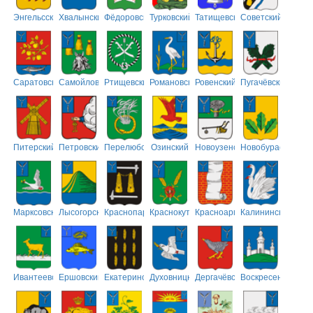
Энгельсский
Хвалынский
Фёдоровский
Турковский
Татищевский
Советский
Саратовский
Самойловский
Ртищевский
Романовский
Ровенский
Пугачёвский
Питерский
Петровский
Перелюбский
Озинский
Новоузенский
Новобурасский
Марксовский
Лысогорский
Краснопартизанский
Краснокутский
Красноармейский
Калининский
Ивантеевский
Ершовский
Екатериновский
Духовницкий
Дергачёвский
Воскресенский