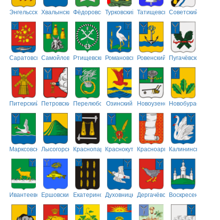
Энгельсский
Хвалынский
Фёдоровский
Турковский
Татищевский
Советский
Саратовский
Самойловский
Ртищевский
Романовский
Ровенский
Пугачёвский
Питерский
Петровский
Перелюбский
Озинский
Новоузенский
Новобурасский
Марксовский
Лысогорский
Краснопартизанский
Краснокутский
Красноармейский
Калининский
Ивантеевский
Ершовский
Екатериновский
Духовницкий
Дергачёвский
Воскресенский