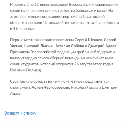
Москве с 8 по 11 июля проходили Всероссийские соревнования
среди мужчин и женщин по гребле на байдарках и каноэ. На
этих престижных состязаниях спортсмены Саратовской
области завоевали 13 медалей, из них 5 золотых, 4 серебряных
и 4 бронзовых.
Первые места завоевали спортсмены
Сергей Шевцов
,
Сергей
Улегин
,
Николай Лысых
,
Наталия Лобова
и
Дмитрий Адаев
.
Президиум Всероссийской федерации гребли на байдарках и
каноэ утвердил список сборной команды на чемпионат мира
среди студентов, который откроется 26 августа этого года в
Познани (Польша).
Саратовскую область на чемпионате мира представят три
спортсмена:
Артем Чернобровкин
, Николай Лысых и Дмитрий
Адаев.
Возврат к списку