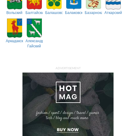
Вольский
Балтайский
Балашовский
Балаковский
Базарнокарабулакский
Аткарский
Аркадакский
Александрово-
Гайский
ADVERTISEMENT