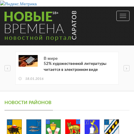
Toggl
navig
В мире
52% художественной литературы
читается в электронном виде
18.01.2016
НОВОСТИ РАЙОНОВ