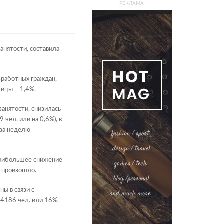
РЕКЛАМА
анятости, составила
зработных граждан,
тицы – 1,4%.
занятости, снизилась
 чел. или на 0,6%), в
(за неделю
(наибольшее снижение
е произошло.
ы в связи с
 4186 чел. или 16%,