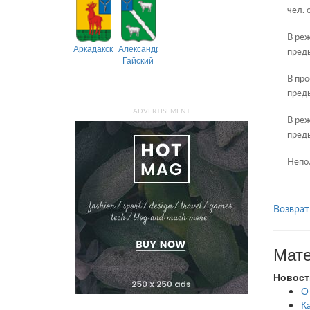
чел. 
В реж
Аркадакский
Александрово-
пред
Гайский
В про
пред
ADVERTISEMENT
В реж
пред
Непол
Возврат
Мате
Новост
О
К