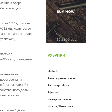
тавшие в сфере
брабатывающем
ло на 192 ед. или на
 9012 ед. Количество
занятости, за неделю
булакском,
частие в
РУБРИКИ
5695 чел., проведены
Hi-Tech
авленных на
Авантюрный роман
удоустроены на
чебных заведений с
Автоклуб «НВ»
собственного дела и
Афиша
оператив, на
Взгляд из Балтая
Власть/Политика
 которых 1,4 тыс.