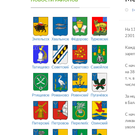
НОВОСТИ РАЙОНОВ
1
На 13
23019
Энгельсский
Хвалынский
Фёдоровский
Турковский
Кажды
зарег
С нач
Татищевский
Советский
Саратовский
Самойловский
на 38
т. ч.
числе
Ртищевский
Романовский
Ровенский
Пугачёвский
За не
в Бал
С нач
ликви
Питерский
Петровский
Перелюбский
Озинский
уволе