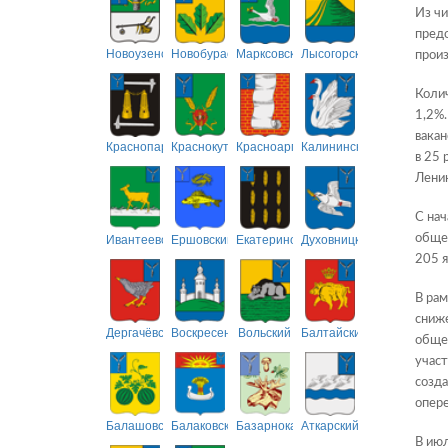
Из чи
предо
Новоузенский
Новобурасский
Марксовский
Лысогорский
произ
Колич
1,2%.
вакан
Краснопартизанский
Краснокутский
Красноармейский
Калининский
в 25 
Ленин
С нач
Ивантеевский
Ершовский
Екатериновский
Духовницкий
общес
205 я
В рам
сниже
Дергачёвский
Воскресенский
Вольский
Балтайский
общес
участ
созда
опер
Балашовский
Балаковский
Базарнокарабулакский
Аткарский
В июл