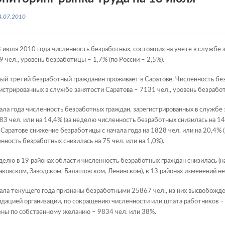
4.07.2010
 июля 2010 года численность безработных, состоящих на учете в службе з
 чел., уровень безработицы – 1,7% (по России – 2,5%).
й третий безработный гражданин проживает в Саратове. Численность бе
истрированных в службе занятости Саратова – 7131 чел., уровень безрабо
ала года численность безработных граждан, зарегистрированных в службе 
83 чел. или на 14,4% (за неделю численность безработных снизилась на 149
 в Саратове снижение безработицы с начала года на 1828 чел. или на 20,4% 
нность безработных снизилась на 75 чел. или на 1,0%).
делю в 19 районах области численность безработных граждан снизилась 
аковском, Заводском, Балашовском, Ленинском), в 13 районах изменений н
ала текущего года признаны безработными 25867 чел., из них высвобожден
дацией организации, по сокращению численности или штата работников –
ны по собственному желанию – 9834 чел. или 38%.