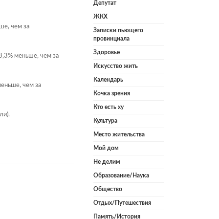
Депутат
ЖКХ
ше, чем за
Записки пьющего
провинциала
Здоровье
 3,3% меньше, чем за
Искусство жить
Календарь
меньше, чем за
Кочка зрения
Кто есть ху
и).
Культура
Место жительства
Мой дом
Не делим
Образование/Наука
Общество
Отдых/Путешествия
Память/История