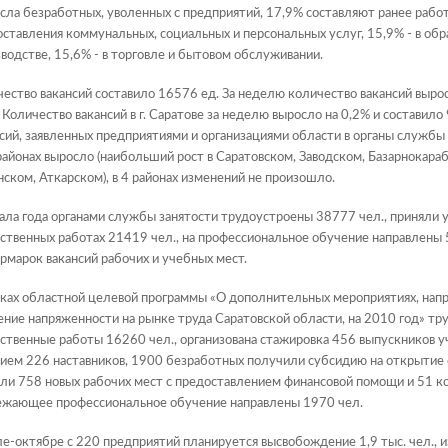
сла безработных, уволенных с предприятий, 17,9% составляют ранее рабо
ставления коммунальных, социальных и персональных услуг, 15,9% - в о
водстве, 15,6% - в торговле и бытовом обслуживании.
ество вакансий составило 16576 ед. За неделю количество вакансий вырос
 Количество вакансий в г. Саратове за неделю выросло на 0,2% и составило
сий, заявленных предприятиями и организациями области в органы службы 
районах выросло (наибольший рост в Саратовском, Заводском, Базарнокара
ском, Аткарском), в 4 районах изменений не произошло.
ала года органами службы занятости трудоустроены 38777 чел., приняли у
твенных работах 21419 чел., на профессиональное обучение направлены 
рмарок вакансий рабочих и учебных мест.
ках областной целевой программы «О дополнительных мероприятиях, напр
ние напряженности на рынке труда Саратовской области, на 2010 год» тр
твенные работы 16260 чел., организована стажировка 456 выпускников у
ием 226 наставников, 1900 безработных получили субсидию на открытие 
ли 758 новых рабочих мест с предоставлением финансовой помощи и 51 ко
ежающее профессиональное обучение направлены 1970 чел.
е-октябре с 220 предприятий планируется высвобождение 1,9 тыс. чел., из