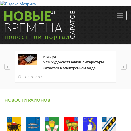
Toggl
navig
В мире
52% художественной литературы
читается в электронном виде
18.01.2016
НОВОСТИ РАЙОНОВ