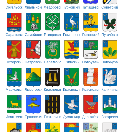
Энгельсский
Хвалынский
Фёдоровский
Турковский
Татищевский
Советский
Саратовский
Самойловский
Ртищевский
Романовский
Ровенский
Пугачёвский
Питерский
Петровский
Перелюбский
Озинский
Новоузенский
Новобурасский
Марксовский
Лысогорский
Краснопартизанский
Краснокутский
Красноармейский
Калининский
Ивантеевский
Ершовский
Екатериновский
Духовницкий
Дергачёвский
Воскресенский