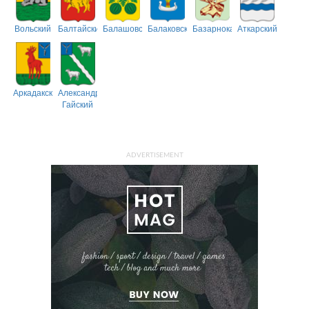
Вольский
Балтайский
Балашовский
Балаковский
Базарнокарабулакский
Аткарский
Аркадакский
Александрово-
Гайский
ADVERTISEMENT