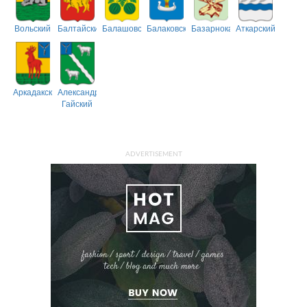
Вольский
Балтайский
Балашовский
Балаковский
Базарнокарабулакский
Аткарский
Аркадакский
Александрово-
Гайский
ADVERTISEMENT