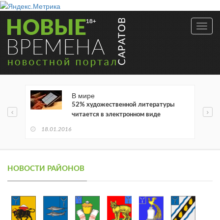
Toggl
navig
В мире
52% художественной литературы
читается в электронном виде
18.01.2016
НОВОСТИ РАЙОНОВ