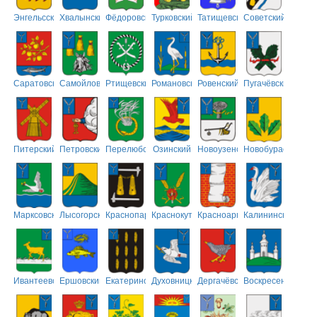
Энгельсский
Хвалынский
Фёдоровский
Турковский
Татищевский
Советский
Саратовский
Самойловский
Ртищевский
Романовский
Ровенский
Пугачёвский
Питерский
Петровский
Перелюбский
Озинский
Новоузенский
Новобурасский
Марксовский
Лысогорский
Краснопартизанский
Краснокутский
Красноармейский
Калининский
Ивантеевский
Ершовский
Екатериновский
Духовницкий
Дергачёвский
Воскресенский