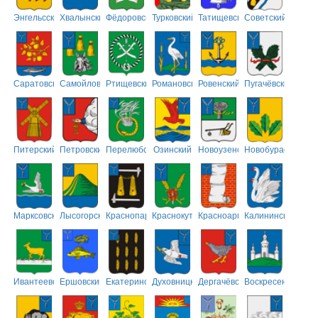
Энгельсский
Хвалынский
Фёдоровский
Турковский
Татищевский
Советский
Саратовский
Самойловский
Ртищевский
Романовский
Ровенский
Пугачёвский
Питерский
Петровский
Перелюбский
Озинский
Новоузенский
Новобурасский
Марксовский
Лысогорский
Краснопартизанский
Краснокутский
Красноармейский
Калининский
Ивантеевский
Ершовский
Екатериновский
Духовницкий
Дергачёвский
Воскресенский