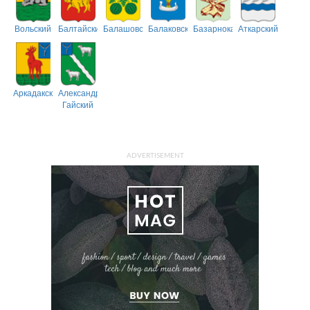
Вольский
Балтайский
Балашовский
Балаковский
Базарнокарабулакский
Аткарский
Аркадакский
Александрово-
Гайский
ADVERTISEMENT