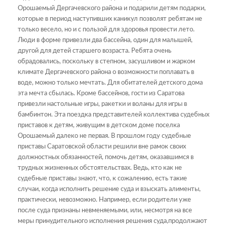
Орошаемый Дергачевского района и подарили детям подарки,
которые в период наступивших каникул позволят ребятам не
только весело, но и с пользой для здоровья провести лето.
Люди в форме привезли два бассейна, один для малышей,
другой для детей старшего возраста. Ребята очень
обрадовались, поскольку в степном, засушливом и жарком
климате Дергачевского района о возможности поплавать в
воде, можно только мечтать. Для обитателей детского дома
эта мечта сбылась. Кроме бассейнов, гости из Саратова
привезли настольные игры, ракетки и воланы для игры в
бамбинтон. Эта поездка представителей коллектива судебных
приставов к детям, живущим в детском доме поселка
Орошаемый далеко не первая. В прошлом году судебные
приставы Саратовской области решили вне рамок своих
должностных обязанностей, помочь детям, оказавшимся в
трудных жизненных обстоятельствах. Ведь, кто как не
судебные приставы знают, что, к сожалению, есть такие
случаи, когда исполнить решение суда и взыскать алименты,
практически, невозможно. Например, если родители уже
после суда признаны невменяемыми, или, несмотря на все
меры принудительного исполнения решения суда,продолжают