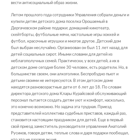
вести антисоциальный образ жизни.
Летом прошлого года сотрудники Управления собрали деньги и
купили детям детского дома поселка Орошаемый в
Дергачевском районе подарки: домашний кинотеатр,
скейтборты, футбольные мячи, настольные игры хоккей и
футбол, красочные игрушки и многое другое. Детский дом
был выбран неслучайно. Организован он был 11 лет назад для
детей социальных сирот. Иными словами для детей из
неблагополучных семей. Практически, у всех детей, а их в
детском доме сегодня более 30 человек, есть родители. Но, в
большинстве своем, они алкоголики. Беспробудно пьют и
детьми своими не интересуются. В этом детском доме
находятся разновозрастные дети от 6 лет до 18. По словам
директора детского дома Клары Курайсовой обслуживающий
персонал пытается создать детям уют и комфорт, насколько,
это конечно возможно. Но задача эта трудная. Приезд
представителей коллектива судебных приставов, каждый раз,
становится настоящим праздником для детей. Еще в первый
свой приезд заместитель руководителя управления Анатолий
Русинов, говоря детям, теплые слова и даря подарки пообещал,
что это не разовая акция.