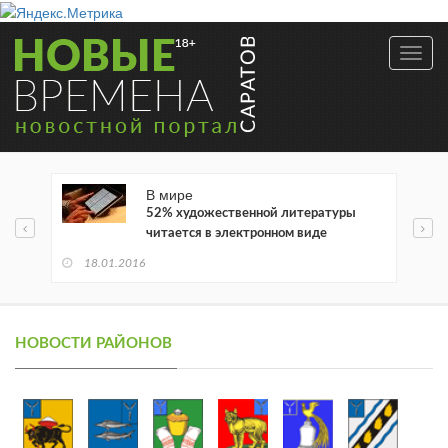
Toggl
navig
В мире
52% художественной литературы
читается в электронном виде
18.01.2016
НОВОСТИ РАЙОНОВ