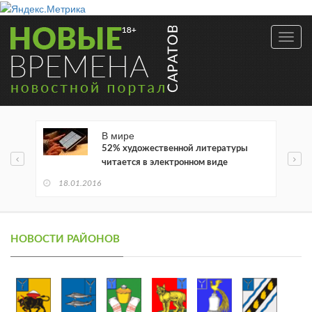
Toggl
navig
В мире
52% художественной литературы
читается в электронном виде
18.01.2016
НОВОСТИ РАЙОНОВ