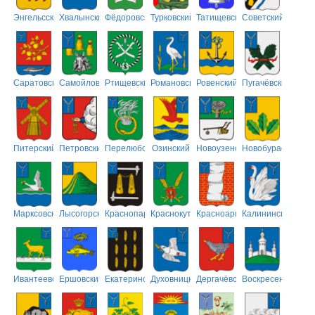
Энгельсский
Хвалынский
Фёдоровский
Турковский
Татищевский
Советский
Саратовский
Самойловский
Ртищевский
Романовский
Ровенский
Пугачёвский
Питерский
Петровский
Перелюбский
Озинский
Новоузенский
Новобурасский
Марксовский
Лысогорский
Краснопартизанский
Краснокутский
Красноармейский
Калининский
Ивантеевский
Ершовский
Екатериновский
Духовницкий
Дергачёвский
Воскресенский