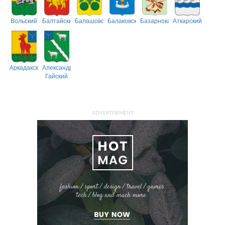
Вольский
Балтайский
Балашовский
Балаковский
Базарнокарабулакский
Аткарский
Аркадакский
Александрово-
Гайский
ADVERTISEMENT