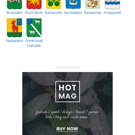
Вольский
Балтайский
Балашовский
Балаковский
Базарнокарабулакский
Аткарский
Аркадакский
Александрово-
Гайский
ADVERTISEMENT