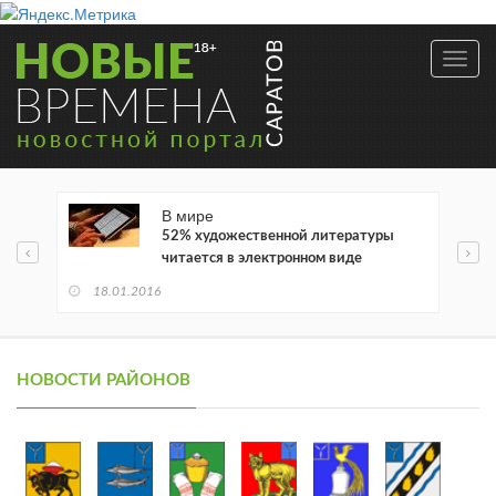
Toggl
navig
В мире
52% художественной литературы
читается в электронном виде
18.01.2016
НОВОСТИ РАЙОНОВ