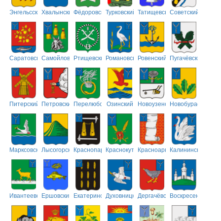
Энгельсский
Хвалынский
Фёдоровский
Турковский
Татищевский
Советский
Саратовский
Самойловский
Ртищевский
Романовский
Ровенский
Пугачёвский
Питерский
Петровский
Перелюбский
Озинский
Новоузенский
Новобурасский
Марксовский
Лысогорский
Краснопартизанский
Краснокутский
Красноармейский
Калининский
Ивантеевский
Ершовский
Екатериновский
Духовницкий
Дергачёвский
Воскресенский