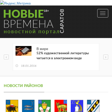
Toggl
navig
В мире
52% художественной литературы
читается в электронном виде
18.01.2016
НОВОСТИ РАЙОНОВ