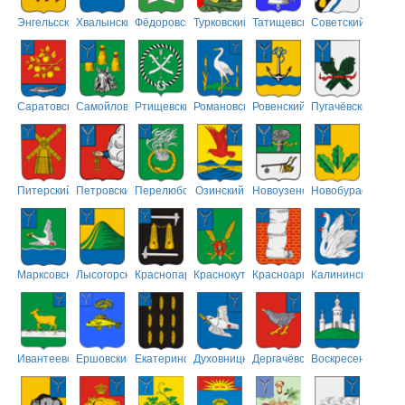
Энгельсский
Хвалынский
Фёдоровский
Турковский
Татищевский
Советский
Саратовский
Самойловский
Ртищевский
Романовский
Ровенский
Пугачёвский
Питерский
Петровский
Перелюбский
Озинский
Новоузенский
Новобурасский
Марксовский
Лысогорский
Краснопартизанский
Краснокутский
Красноармейский
Калининский
Ивантеевский
Ершовский
Екатериновский
Духовницкий
Дергачёвский
Воскресенский