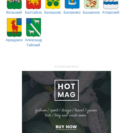
Вольский
Балтайский
Балашовский
Балаковский
Базарнокарабулакский
Аткарский
Аркадакский
Александрово-
Гайский
ADVERTISEMENT