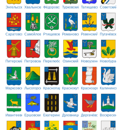
Энгельсский
Хвалынский
Фёдоровский
Турковский
Татищевский
Советский
Саратовский
Самойловский
Ртищевский
Романовский
Ровенский
Пугачёвский
Питерский
Петровский
Перелюбский
Озинский
Новоузенский
Новобурасский
Марксовский
Лысогорский
Краснопартизанский
Краснокутский
Красноармейский
Калининский
Ивантеевский
Ершовский
Екатериновский
Духовницкий
Дергачёвский
Воскресенский