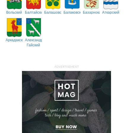
Вольский
Балтайский
Балашовский
Балаковский
Базарнокарабулакский
Аткарский
Аркадакский
Александрово-
Гайский
ADVERTISEMENT