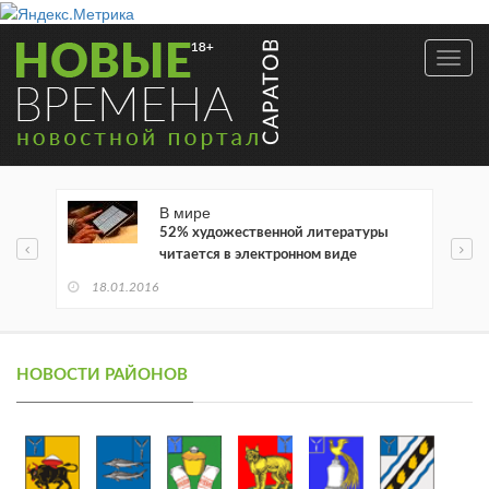
Toggl
navig
В мире
52% художественной литературы
читается в электронном виде
18.01.2016
НОВОСТИ РАЙОНОВ