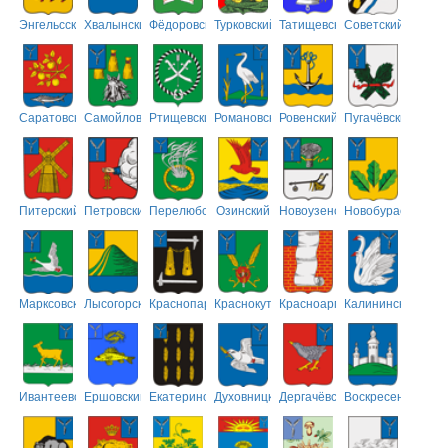
Энгельсский
Хвалынский
Фёдоровский
Турковский
Татищевский
Советский
Саратовский
Самойловский
Ртищевский
Романовский
Ровенский
Пугачёвский
Питерский
Петровский
Перелюбский
Озинский
Новоузенский
Новобурасский
Марксовский
Лысогорский
Краснопартизанский
Краснокутский
Красноармейский
Калининский
Ивантеевский
Ершовский
Екатериновский
Духовницкий
Дергачёвский
Воскресенский