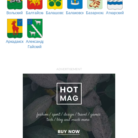
Вольский
Балтайский
Балашовский
Балаковский
Базарнокарабулакский
Аткарский
Аркадакский
Александрово-
Гайский
ADVERTISEMENT