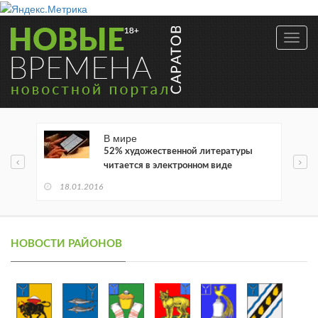
Toggl
navig
В мире
52% художественной литературы
читается в электронном виде
18.01.2016
НОВОСТИ РАЙОНОВ