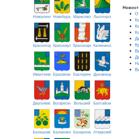
Новост
О
Новоузенский
Новобурасский
Марксовский
Лысогорский
К
К
К
Д
К
Краснопартизанский
Краснокутский
Красноармейский
Калининский
В
Д
Н
В
Ивантеевский
Ершовский
Екатериновский
Духовницкий
Дергачёвский
Воскресенский
Вольский
Балтайский
Балашовский
Балаковский
Базарнокарабулакский
Аткарский