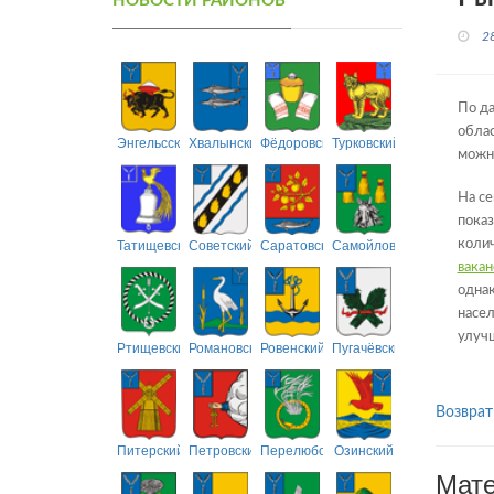
НОВОСТИ РАЙОНОВ
2
По да
облас
Энгельсский
Хвалынский
Фёдоровский
Турковский
можно
На се
показ
Татищевский
Советский
Саратовский
Самойловский
колич
вакан
однак
насел
улуч
Ртищевский
Романовский
Ровенский
Пугачёвский
Возврат
Питерский
Петровский
Перелюбский
Озинский
Мате