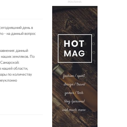
РЕКЛАМА
сегодняшний день в
о - на данный вопрос
равнения: данный
ь наших земляков. По
 Самарской:
в нашей области,
мары по количеству
 неуклонно