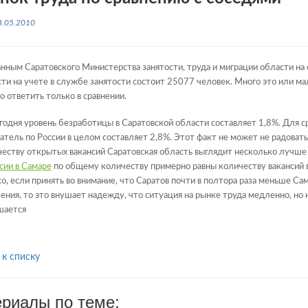
8.05.2010
нным Саратовского Министерства занятости, труда и миграции области на 
ти на учете в службе занятости состоит 25077 человек. Много это или мал
 ответить только в сравнении.
годня уровень безработицы в Саратовской области составляет 1,8%. Для с
атель по России в целом составляет 2,8%. Этот факт не может не радоват
еству открытых вакансий Саратовская область выглядит несколько лучше
сии в Самаре
по общему количеству примерно равны количеству вакансий 
о, если принять во внимание, что Саратов почти в полтора раза меньше Са
ения, то это внушает надежду, что ситуация на рынке труда медленно, но
шается
 к списку
риалы по теме: