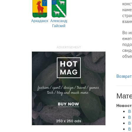
конс
наме
стра
Аркадакский
Александрово-
взаи
Гайский
Во и
ежег
подо
ADVERTISEMENT
свид
объе
Возврат
Мате
Новост
В
В
В
В