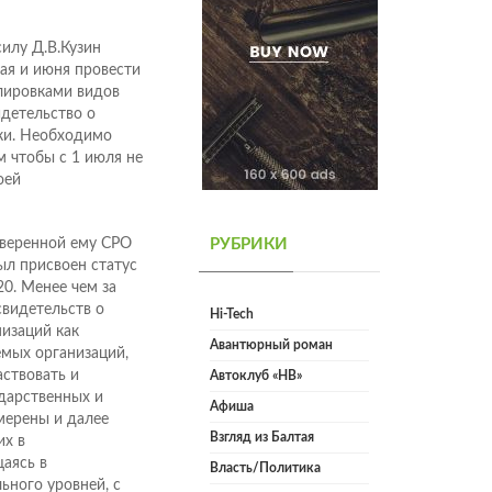
илу Д.В.Кузин
ая и июня провести
лировками видов
идетельство о
оки. Необходимо
м чтобы с 1 июля не
оей
вверенной ему СРО
РУБРИКИ
ыл присвоен статус
20. Менее чем за
свидетельств о
Hi-Tech
низаций как
Авантюрный роман
мых организаций,
ствовать и
Автоклуб «НВ»
ударственных и
Афиша
мерены и далее
Взгляд из Балтая
их в
аясь в
Власть/Политика
ьного уровней, с