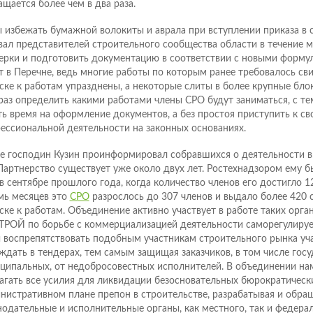
ащается более чем в два раза.
 избежать бумажной волокиты и аврала при вступлении приказа в с
вал представителей строительного сообщества области в течение м
ерки и подготовить документацию в соответствии с новыми форму
т в Перечне, ведь многие работы по которым ранее требовалось св
ске к работам упразднены, а некоторые слиты в более крупные бл
раз определить какими работами члены СРО будут заниматься, с те
ть время на оформление документов, а без простоя приступить к св
ессиональной деятельности на законных основаниях.
е господин Кузин проинформировал собравшихся о деятельности 
Партнерство существует уже около двух лет. Ростехнадзором ему б
в сентябре прошлого года, когда количество членов его достигло 1
мь месяцев это
СРО
разрослось до 307 членов и выдало более 420 
ске к работам. Объединение активно участвует в работе таких орга
РОЙ по борьбе с коммерциализацией деятельности саморегулируе
 воспрепятствовать подобным участникам строительного рынка уча
ждать в тендерах, тем самым защищая заказчиков, в том числе гос
ципальных, от недобросовестных исполнителей. В объединении на
агать все усилия для ликвидации безосновательных бюрократическ
нистративном плане препон в строительстве, разрабатывая и обращ
нодательные и исполнительные органы, как местного, так и федерал