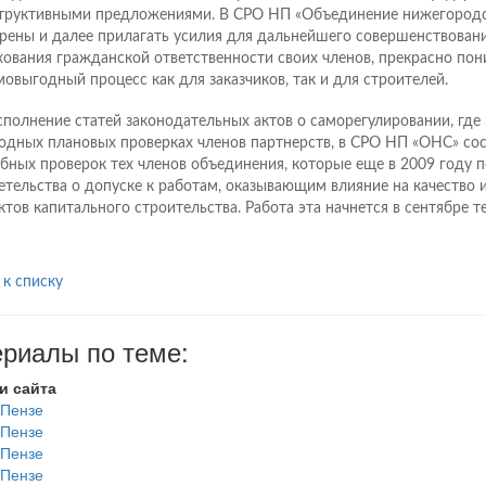
труктивными предложениями. В СРО НП «Объединение нижегородс
рены и далее прилагать усилия для дальнейшего совершенствован
хования гражданской ответственности своих членов, прекрасно пони
мовыгодный процесс как для заказчиков, так и для строителей.
сполнение статей законодательных актов о саморегулировании, где 
одных плановых проверках членов партнерств, в СРО НП «ОНС» со
бных проверок тех членов объединения, которые еще в 2009 году 
етельства о допуске к работам, оказывающим влияние на качество 
ктов капитального строительства. Работа эта начнется в сентябре т
 к списку
риалы по теме:
и сайта
 Пензе
 Пензе
 Пензе
 Пензе