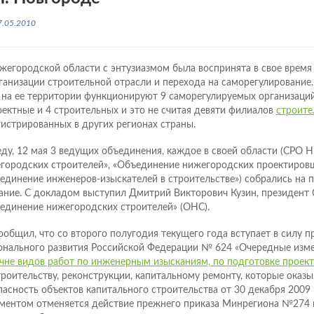
7.05.2010
жегородской области с энтузиазмом была воспринята в свое время
ганизации строительной отрасли и перехода на саморегулирование
 на ее территории функционируют 9 саморегулируемых организаций
оектные и 4 строительных и это не считая девяти филиалов
строите
гистрированных в других регионах страны.
еду, 12 мая 3 ведущих объединения, каждое в своей области (СРО 
городских строителей», «Объединение нижегородских проектиров
единение инженеров-изыскателей в строительстве») собрались на 
ание. С докладом выступил Дмитрий Викторович Кузин, президент
единение нижегородских строителей» (ОНС).
ообщил, что со второго полугодия текущего года вступает в силу 
онального развития Российской Федерации № 624 «Очередные изме
чне видов работ по инженерным изысканиям, по подготовке проек
троительству, реконструкции, капитальному ремонту, которые оказ
пасность объектов капитального строительства от 30 декабря 2009 
ментом отменяется действие прежнего приказа Минрегиона №274 