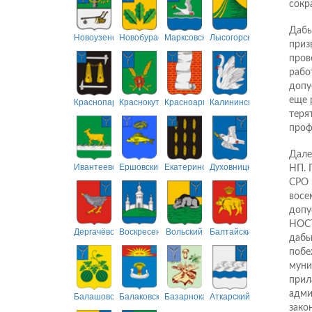
сокр
Дабы
Новоузенский
Новобурасский
Марксовский
Лысогорский
приз
пров
рабо
допу
Краснопартизанский
Краснокутский
Красноармейский
Калининский
еще 
теря
проф
Дале
Ивантеевский
Ершовский
Екатериновский
Духовницкий
НП. 
СРО 
восе
допу
НОСТ
Дергачёвский
Воскресенский
Вольский
Балтайский
дабы
побе
муни
прил
адми
Балашовский
Балаковский
Базарнокарабулакский
Аткарский
зако