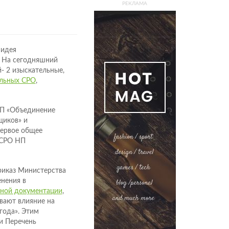
РЕКЛАМА
 идея
. На сегодняшний
- 2 изыскательные,
льных СРО
,
НП «Объединение
щиков» и
первое общее
 СРО НП
приказ Министерства
нения в
тной документации
,
ывают влияние на
года». Этим
и Перечень