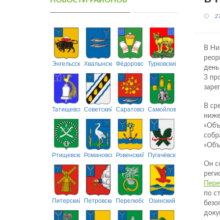
НОВОСТИ РАЙОНОВ
2
В Ни
реор
Энгельсский
Хвалынский
Фёдоровский
Турковский
день
3 пр
заре
В ср
Татищевский
Советский
Саратовский
Самойловский
ниже
«Объ
собр
«Объ
Ртищевский
Романовский
Ровенский
Пугачёвский
Он с
реги
Пере
по с
Питерский
Петровский
Перелюбский
Озинский
безо
доку