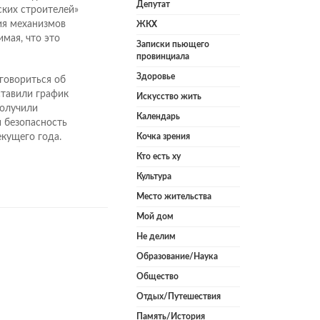
Депутат
ких строителей»
ия механизмов
ЖКХ
мая, что это
Записки пьющего
провинциала
Здоровье
говориться об
ставили график
Искусство жить
получили
Календарь
и безопасность
екущего года.
Кочка зрения
Кто есть ху
Культура
Место жительства
Мой дом
Не делим
Образование/Наука
Общество
Отдых/Путешествия
Память/История