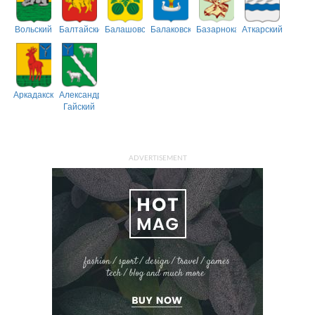
Вольский
Балтайский
Балашовский
Балаковский
Базарнокарабулакский
Аткарский
Аркадакский
Александрово-
Гайский
ADVERTISEMENT