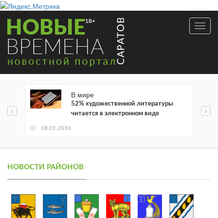
Toggl
navig
В мире
52% художественной литературы
читается в электронном виде
18.01.2016
НОВОСТИ РАЙОНОВ