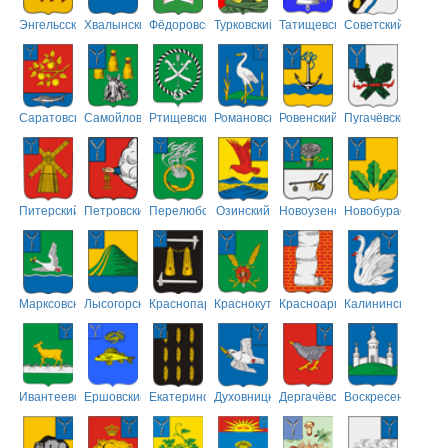
Энгельсский
Хвалынский
Фёдоровский
Турковский
Татищевский
Советский
Саратовский
Самойловский
Ртищевский
Романовский
Ровенский
Пугачёвский
Питерский
Петровский
Перелюбский
Озинский
Новоузенский
Новобурасский
Марксовский
Лысогорский
Краснопартизанский
Краснокутский
Красноармейский
Калининский
Ивантеевский
Ершовский
Екатериновский
Духовницкий
Дергачёвский
Воскресенский