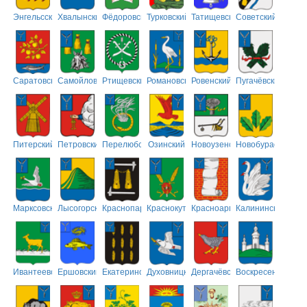
Энгельсский
Хвалынский
Фёдоровский
Турковский
Татищевский
Советский
Саратовский
Самойловский
Ртищевский
Романовский
Ровенский
Пугачёвский
Питерский
Петровский
Перелюбский
Озинский
Новоузенский
Новобурасский
Марксовский
Лысогорский
Краснопартизанский
Краснокутский
Красноармейский
Калининский
Ивантеевский
Ершовский
Екатериновский
Духовницкий
Дергачёвский
Воскресенский