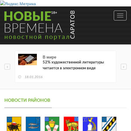
Toggl
navig
В мире
52% художественной литературы
читается в электронном виде
18.01.2016
НОВОСТИ РАЙОНОВ