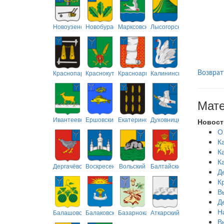
Новоузенский
Новобурасский
Марксовский
Лысогорский
Краснопартизанский
Краснокутский
Красноармейский
Калининский
Возврат
Мате
Ивантеевский
Ершовский
Екатериновский
Духовницкий
Новост
О
К
К
К
Дергачёвский
Воскресенский
Вольский
Балтайский
Д
К
В
Д
Н
Балашовский
Балаковский
Базарнокарабулакский
Аткарский
В