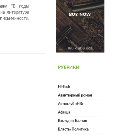
авка "В годы
ена литература
 письменности.
РУБРИКИ
Hi-Tech
Авантюрный роман
Автоклуб «НВ»
Афиша
Взгляд из Балтая
Власть/Политика