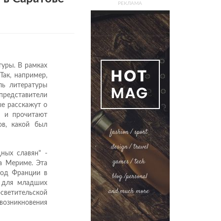
РЕКЛАМА
туры. В рамках
Так, например,
ль литературы
представители
ые расскажут о
е и прочитают
ов, какой был
ных славян" -
а Мериме. Эта
год Франции в
а для младших
светительской
озникновения