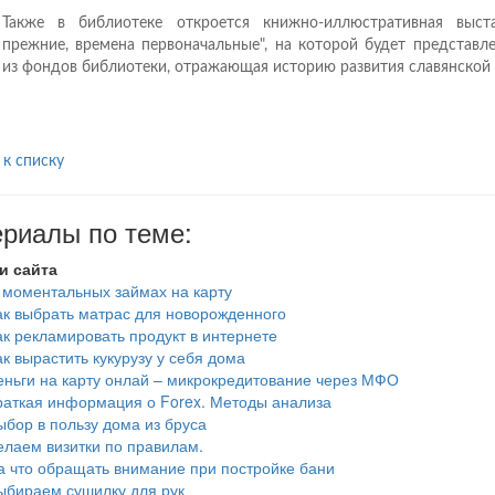
Также в библиотеке откроется книжно-иллюстративная выст
прежние, времена первоначальные", на которой будет представл
из фондов библиотеки, отражающая историю развития славянской
 к списку
риалы по теме:
и сайта
 моментальных займах на карту
ак выбрать матрас для новорожденного
ак рекламировать продукт в интернете
ак вырастить кукурузу у себя дома
еньги на карту онлай – микрокредитование через МФО
раткая информация о Forex. Методы анализа
ыбор в пользу дома из бруса
елаем визитки по правилам.
а что обращать внимание при постройке бани
ыбираем сушилку для рук