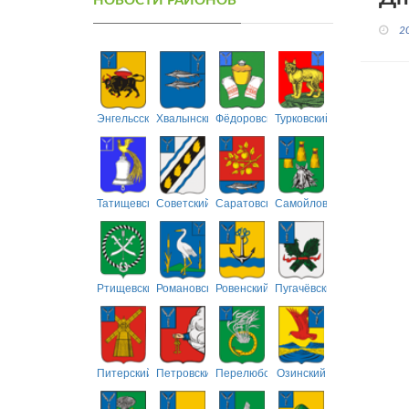
НОВОСТИ РАЙОНОВ
2
Энгельсский
Хвалынский
Фёдоровский
Турковский
Татищевский
Советский
Саратовский
Самойловский
Ртищевский
Романовский
Ровенский
Пугачёвский
Питерский
Петровский
Перелюбский
Озинский