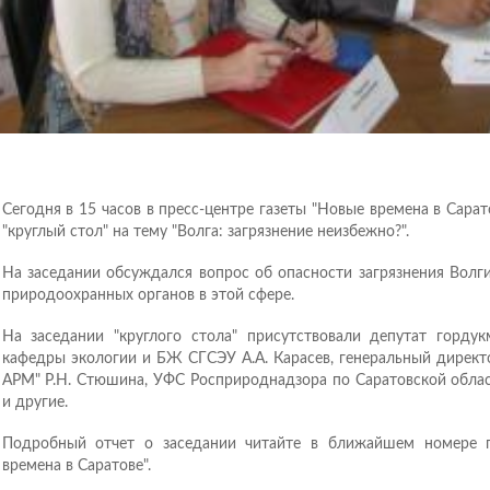
Сегодня в 15 часов в пресс-центре газеты "Новые времена в Сарат
"круглый стол" на тему "Волга: загрязнение неизбежно?".
На заседании обсуждался вопрос об опасности загрязнения Волг
природоохранных органов в этой сфере.
На заседании "круглого стола" присутствовали депутат горду
кафедры экологии и БЖ СГСЭУ А.А. Карасев, генеральный директ
АРМ" Р.Н. Стюшина, УФС Росприроднадзора по Саратовской облас
и другие.
Подробный отчет о заседании читайте в ближайшем номере 
времена в Саратове".