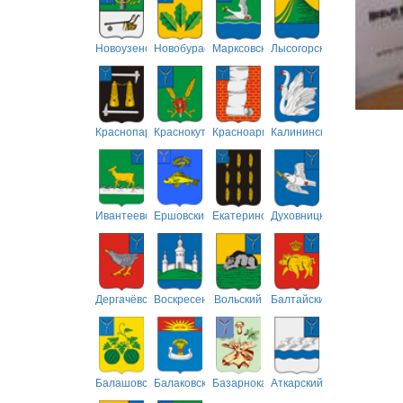
Новоузенский
Новобурасский
Марксовский
Лысогорский
Краснопартизанский
Краснокутский
Красноармейский
Калининский
Ивантеевский
Ершовский
Екатериновский
Духовницкий
Дергачёвский
Воскресенский
Вольский
Балтайский
Балашовский
Балаковский
Базарнокарабулакский
Аткарский