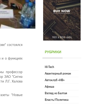
ове" состоялся
РУБРИКИ
и и о функциях
Hi-Tech
кмы профессор
Авантюрный роман
ор ЗАО "Сигма
Автоклуб «НВ»
ти Л.Г. Халова
Афиша
Взгляд из Балтая
газеты "Новые
Власть/Политика