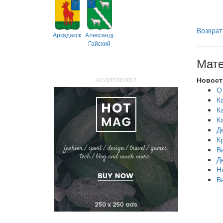
Возврат
Аркадакский
Александрово-
Гайский
Мате
Новост
ADVERTISEMENT
О
К
К
К
Д
К
В
Д
Н
В