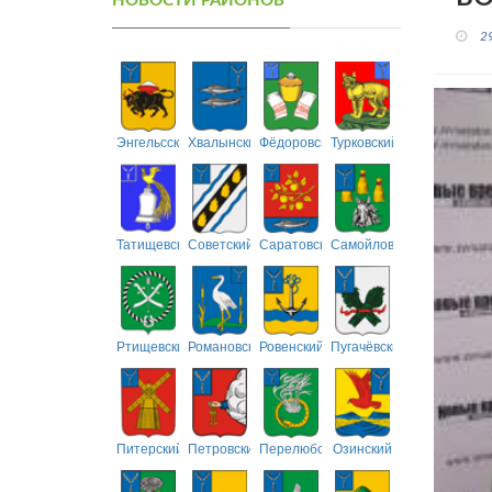
НОВОСТИ РАЙОНОВ
2
Энгельсский
Хвалынский
Фёдоровский
Турковский
Татищевский
Советский
Саратовский
Самойловский
Ртищевский
Романовский
Ровенский
Пугачёвский
Питерский
Петровский
Перелюбский
Озинский