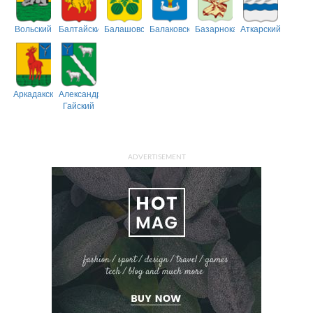
Вольский
Балтайский
Балашовский
Балаковский
Базарнокарабулакский
Аткарский
Аркадакский
Александрово-
Гайский
ADVERTISEMENT