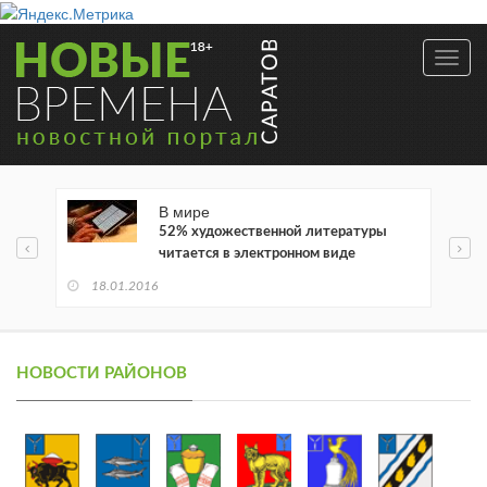
Toggl
navig
В мире
52% художественной литературы
читается в электронном виде
18.01.2016
НОВОСТИ РАЙОНОВ