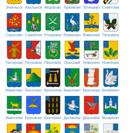
Энгельсский
Хвалынский
Фёдоровский
Турковский
Татищевский
Советский
Саратовский
Самойловский
Ртищевский
Романовский
Ровенский
Пугачёвский
Питерский
Петровский
Перелюбский
Озинский
Новоузенский
Новобурасский
Марксовский
Лысогорский
Краснопартизанский
Краснокутский
Красноармейский
Калининский
Ивантеевский
Ершовский
Екатериновский
Духовницкий
Дергачёвский
Воскресенский