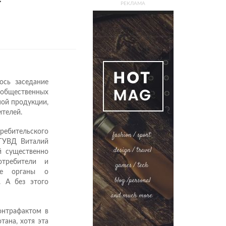
РЕКЛАМА
ось заседание
 общественных
ной продукции,
ителей.
ребительского
лГУВД Виталий
й существенно
отребители и
ие органы о
. А без этого
онтрафактом в
тана, хотя эта