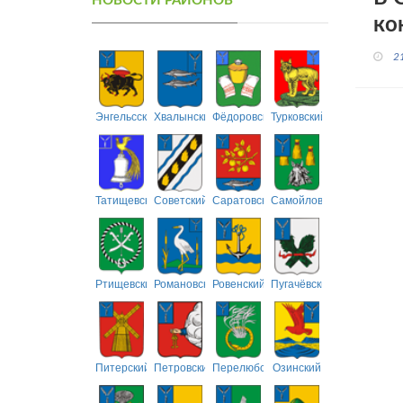
НОВОСТИ РАЙОНОВ
ко
2
Энгельсский
Хвалынский
Фёдоровский
Турковский
Татищевский
Советский
Саратовский
Самойловский
Ртищевский
Романовский
Ровенский
Пугачёвский
Питерский
Петровский
Перелюбский
Озинский