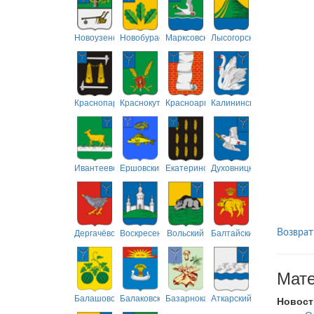
Новоузенский
Новобурасский
Марксовский
Лысогорский
Краснопартизанский
Краснокутский
Красноармейский
Калининский
Ивантеевский
Ершовский
Екатериновский
Духовницкий
Дергачёвский
Воскресенский
Вольский
Балтайский
Возврат
Мате
Балашовский
Балаковский
Базарнокарабулакский
Аткарский
Новост