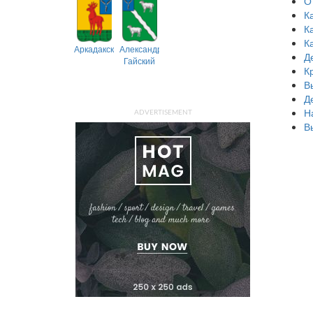
О
К
К
К
Аркадакский
Александрово-
Д
Гайский
К
В
Д
Н
ADVERTISEMENT
В