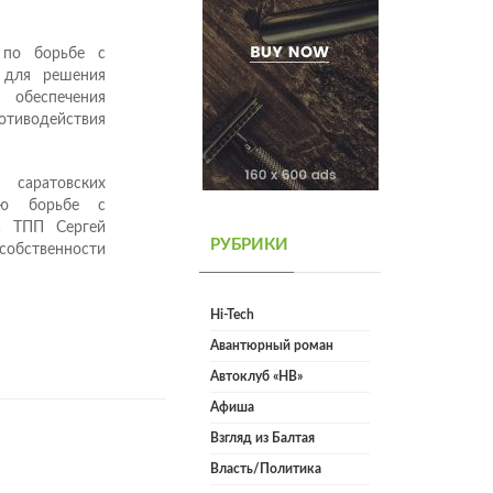
 по борьбе с
 для решения
обеспечения
отиводействия
 саратовских
ную борьбе с
та ТПП Сергей
РУБРИКИ
 собственности
Hi-Tech
Авантюрный роман
Автоклуб «НВ»
Афиша
Взгляд из Балтая
Власть/Политика