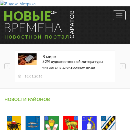
Toggl
navig
В мире
52% художественной литературы
читается в электронном виде
18.01.2016
НОВОСТИ РАЙОНОВ