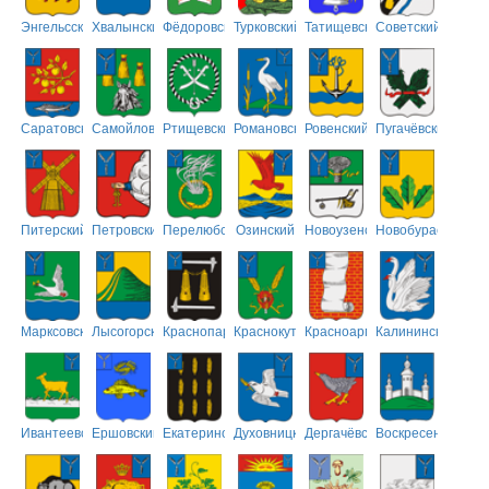
Энгельсский
Хвалынский
Фёдоровский
Турковский
Татищевский
Советский
Саратовский
Самойловский
Ртищевский
Романовский
Ровенский
Пугачёвский
Питерский
Петровский
Перелюбский
Озинский
Новоузенский
Новобурасский
Марксовский
Лысогорский
Краснопартизанский
Краснокутский
Красноармейский
Калининский
Ивантеевский
Ершовский
Екатериновский
Духовницкий
Дергачёвский
Воскресенский