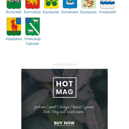
Вольский
Балтайский
Балашовский
Балаковский
Базарнокарабулакский
Аткарский
Аркадакский
Александрово-
Гайский
ADVERTISEMENT