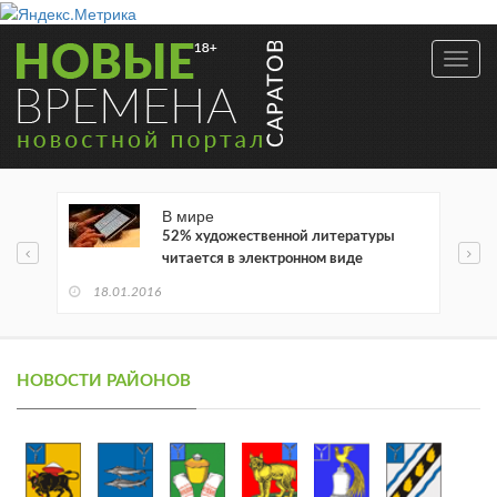
Toggl
navig
В мире
52% художественной литературы
читается в электронном виде
18.01.2016
НОВОСТИ РАЙОНОВ