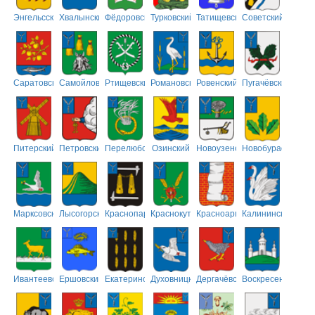
Энгельсский
Хвалынский
Фёдоровский
Турковский
Татищевский
Советский
Саратовский
Самойловский
Ртищевский
Романовский
Ровенский
Пугачёвский
Питерский
Петровский
Перелюбский
Озинский
Новоузенский
Новобурасский
Марксовский
Лысогорский
Краснопартизанский
Краснокутский
Красноармейский
Калининский
Ивантеевский
Ершовский
Екатериновский
Духовницкий
Дергачёвский
Воскресенский